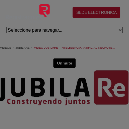
Skip to Main Content
(abre en nueva ventana)
SEDE ELECTRONICA
VIDEOS
JUBILARE
VIDEO JUBILARE - INTELIGENCIA ARTIFICIAL NEUROTECNOLOGÍA Y SALUD