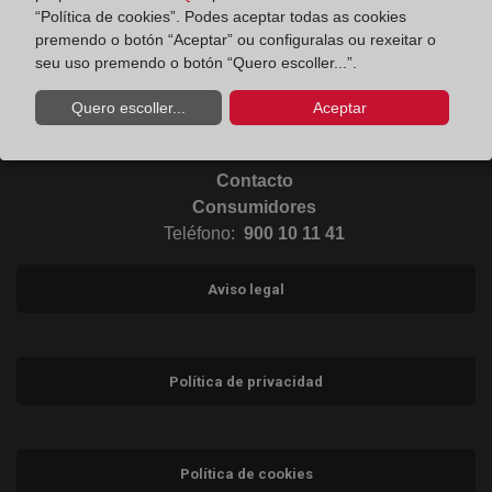
“Política de cookies”. Podes aceptar todas as cookies
Ir al Blog (abre en ventana nueva)
premendo o botón “Aceptar” ou configuralas ou rexeitar o
seu uso premendo o botón “Quero escoller...”.
Ir a Instagram (abre en ventana nueva)
Quero escoller...
Aceptar
Contacto
Consumidores
Teléfono:
900 10 11 41
Aviso legal
Política de privacidad
Política de cookies