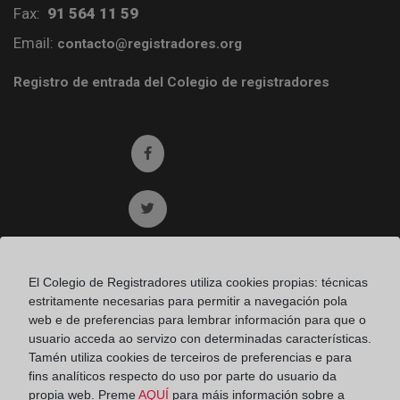
Fax:
91 564 11 59
Email:
contacto@registradores.org
Registro de entrada del Colegio de registradores
Ir a facebook (abre en ventana nueva)
Ir a twitter (abre en ventana nueva)
Ir a YouTube (abre en ventana nueva)
El Colegio de Registradores utiliza cookies propias: técnicas
estritamente necesarias para permitir a navegación pola
Ir a Flickr (abre en ventana nueva)
web e de preferencias para lembrar información para que o
usuario acceda ao servizo con determinadas características.
Tamén utiliza cookies de terceiros de preferencias e para
Ir a Linkedin (abre en ventana nueva)
fins analíticos respecto do uso por parte do usuario da
propia web. Preme
AQUÍ
para máis información sobre a