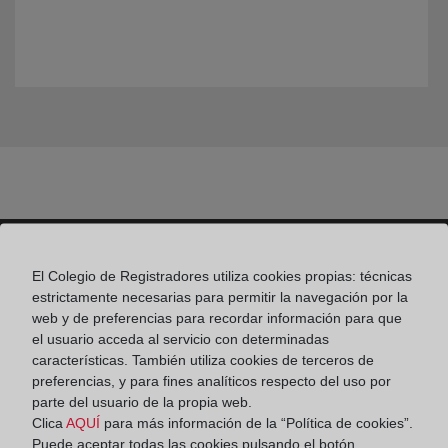
El Colegio de Registradores utiliza cookies propias: técnicas
Colegio de Registradores
estrictamente necesarias para permitir la navegación por la
web y de preferencias para recordar información para que
Príncipe de Vergara 70. 28006 Madrid
el usuario acceda al servicio con determinadas
características. También utiliza cookies de terceros de
Teléfono:
91 270 17 96
preferencias, y para fines analíticos respecto del uso por
Fax:
91 564 11 59
parte del usuario de la propia web.
Clica
AQUÍ
para más información de la “Política de cookies”.
Email:
contacto@registradores.org
Puede aceptar todas las cookies pulsando el botón