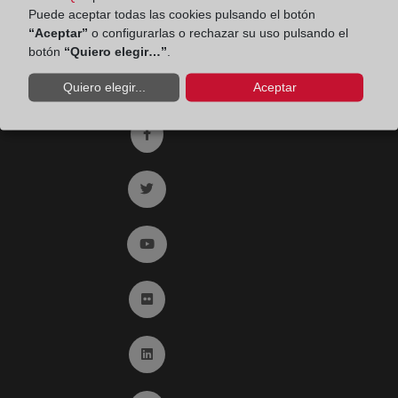
Puede aceptar todas las cookies pulsando el botón
Email:
contacto@registradores.org
“Aceptar”
o configurarlas o rechazar su uso pulsando el
botón
“Quiero elegir…”
.
Registro de entrada del Colegio de registradores
Quiero elegir...
Aceptar
Ir a facebook (abre en ventana nueva)
Ir a twitter (abre en ventana nueva)
Ir a YouTube (abre en ventana nueva)
Ir a Flickr (abre en ventana nueva)
Ir a Linkedin (abre en ventana nueva)