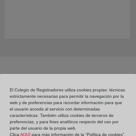
El Colegio de Registradores utiliza cookies propias: técnicas
estrictamente necesarias para permitir la navegación por la
Colegio de Registradores
web y de preferencias para recordar información para que
el usuario acceda al servicio con determinadas
Príncipe de Vergara 70. 28006 Madrid
características. También utiliza cookies de terceros de
preferencias, y para fines analíticos respecto del uso por
Teléfono:
91 270 17 96
parte del usuario de la propia web.
Fax:
91 564 11 59
Clica
AQUÍ
para más información de la “Política de cookies”.