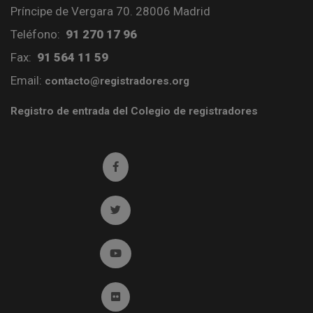
Príncipe de Vergara 70. 28006 Madrid
Teléfono:
91 270 17 96
Fax:
91 564 11 59
Email:
contacto@registradores.org
Registro de entrada del Colegio de registradores
Ir a facebook (abre en ventana nueva)
Ir a twitter (abre en ventana nueva)
Ir a YouTube (abre en ventana nueva)
Ir a Flickr (abre en ventana nueva)