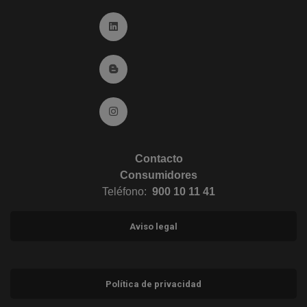
Ir a Linkedin (abre en ventana nueva)
Ir al Blog (abre en ventana nueva)
Ir a Instagram (abre en ventana nueva)
Contacto
Consumidores
Teléfono:
900 10 11 41
Aviso legal
Política de privacidad