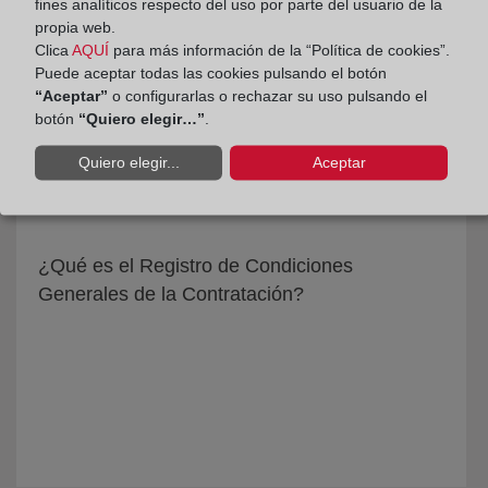
fines analíticos respecto del uso por parte del usuario de la
Depósito puede accederse de forma directa y
propia web.
segura al modelo depositado.
Clica
AQUÍ
para más información de la “Política de cookies”.
Puede aceptar todas las cookies pulsando el botón
“Aceptar”
o configurarlas o rechazar su uso pulsando el
botón
“Quiero elegir…”
.
Preguntas Frecuentes
Quiero elegir...
Aceptar
¿Qué es el Registro de Condiciones
Generales de la Contratación?