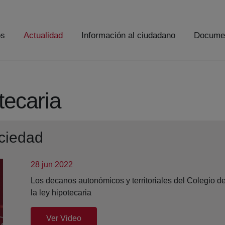
os
Actualidad
Información al ciudadano
Documen
tecaria
ociedad
28 jun 2022
Los decanos autonómicos y territoriales del Colegio de
la ley hipotecaria
(abre en nueva ventana)
Ver Video