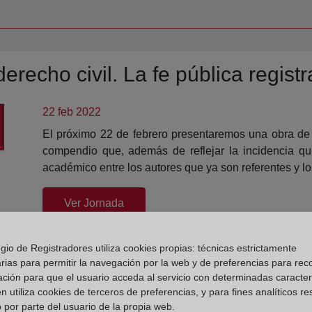
recho civil. La fe pública registra
22 feb 2022
El próximo 22 de febrero presentaremos una obra de re
compendio que, además de reflejar la incidencia que 
académico entre los autores que ya son referentes y lo
(abre en nueva ventana)
Ver Jornada
gio de Registradores utiliza cookies propias: técnicas estrictamente
rias para permitir la navegación por la web y de preferencias para rec
ación para que el usuario acceda al servicio con determinadas caracterí
 utiliza cookies de terceros de preferencias, y para fines analíticos r
 por parte del usuario de la propia web.