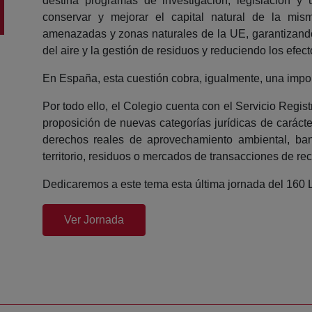
destina programas de investigación, legislación y u
conservar y mejorar el capital natural de la mis
amenazadas y zonas naturales de la UE, garantizando
del aire y la gestión de residuos y reduciendo los efec
En España, esta cuestión cobra, igualmente, una impo
Por todo ello, el Colegio cuenta con el Servicio Regis
proposición de nuevas categorías jurídicas de caráct
derechos reales de aprovechamiento ambiental, ban
territorio, residuos o mercados de transacciones de rec
Dedicaremos a este tema esta última jornada del 160 
(abre en nueva ventana)
Ver Jornada