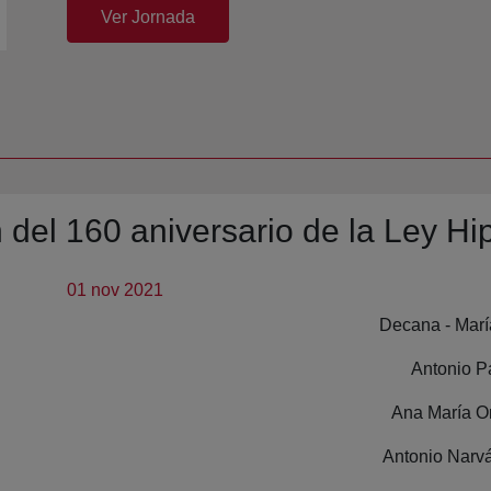
(abre en nueva ventana)
Ver Jornada
n del 160 aniversario de la Ley Hi
01 nov 2021
Decana - Marí
Antonio P
Ana María O
Antonio Narv