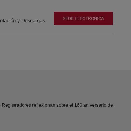
(abre en nueva ventana)
SEDE ELECTRONICA
tación y Descargas
 Registradores reflexionan sobre el 160 aniversario de