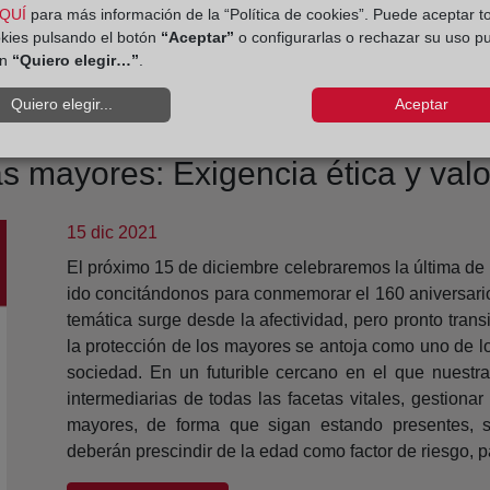
QUÍ
para más información de la “Política de cookies”. Puede aceptar t
okies pulsando el botón
“Aceptar”
o configurarlas o rechazar su uso p
ón
“Quiero elegir…”
.
Quiero elegir...
Aceptar
 mayores: Exigencia ética y valo
15 dic 2021
El próximo 15 de diciembre celebraremos la última de
ido concitándonos para conmemorar el 160 aniversario 
temática surge desde la afectividad, pero pronto transi
la protección de los mayores se antoja como uno de l
sociedad. En un futurible cercano en el que nuestr
intermediarias de todas las facetas vitales, gestionar
mayores, de forma que sigan estando presentes, s
deberán prescindir de la edad como factor de riesgo, p