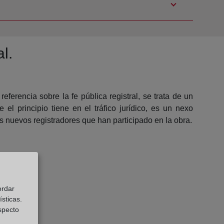
l.
ferencia sobre la fe pública registral, se trata de un
el principio tiene en el tráfico jurídico, es un nexo
s nuevos registradores que han participado en la obra.
ordar
sticas.
especto