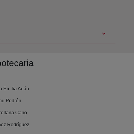
potecaria
a Emilia Adán
au Pedrón
rellana Cano
áez Rodríguez