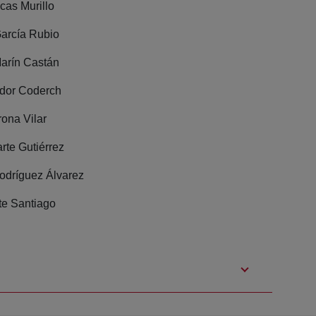
cas Murillo
arcía Rubio
arín Castán
dor Coderch
rona Vilar
rte Gutiérrez
Rodríguez Álvarez
te Santiago