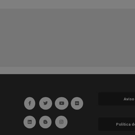
Aviso
Ir a facebook (abre en ventana nueva)
Ir a twitter (abre en ventana nueva)
Ir a YouTube (abre en ventana nuev
Ir a Flickr (abre en ventana 
Ir a Linkedin (abre en ventana nueva)
Ir al Blog (abre en ventana nueva)
Ir a Instagram (abre en ventana nue
Política 