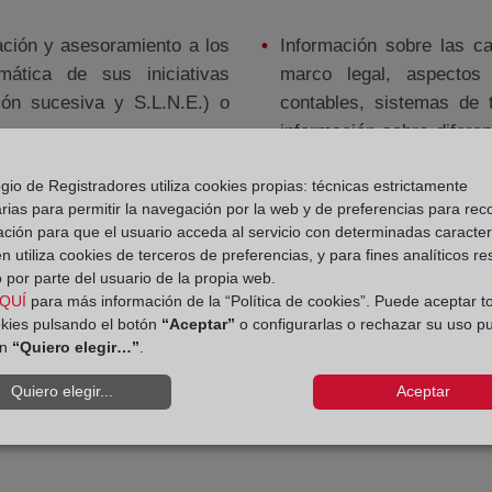
ación y asesoramiento a los
Información sobre las ca
mática de sus iniciativas
marco legal, aspectos 
ión sucesiva y S.L.N.E.) o
contables, sistemas de 
información sobre diferen
el ordenamiento jurídico 
tución de la sociedad, o alta
gio de Registradores utiliza cookies propias: técnicas estrictamente
Único Electrónico (D.U.E)
Realización de la tramita
rias para permitir la navegación por la web y de preferencias para rec
ación para que el usuario acceda al servicio con determinadas caracterí
forma jurídica SRL, SRL 
 utiliza cookies de terceros de preferencias, y para fines analíticos r
sistema telemático.
 por parte del usuario de la propia web.
QUÍ
para más información de la “Política de cookies”. Puede aceptar t
Altas de Autónomos, trami
okies pulsando el botón
“Aceptar”
o configurarlas o rechazar su uso p
ón
“Quiero elegir…”
.
Información sobre el rég
de afiliación, cotización, 
Quiero elegir...
Aceptar
Información sobre las ay