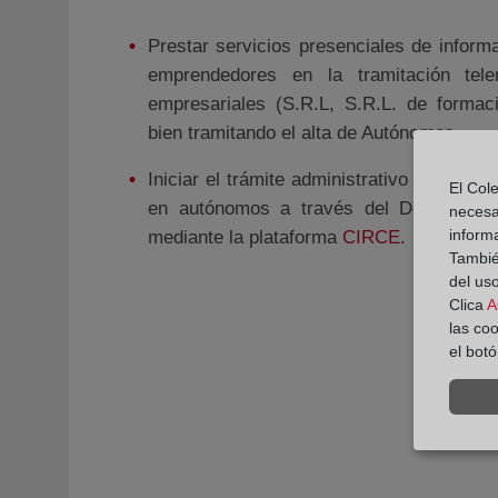
Prestar servicios presenciales de inform
emprendedores en la tramitación tele
empresariales (S.R.L, S.R.L. de formac
bien tramitando el alta de Autónomos.
Iniciar el trámite administrativo de consti
El Cole
en autónomos a través del Documento 
necesa
inform
mediante la plataforma
CIRCE
.
También
del uso
Clica
A
las co
el bot