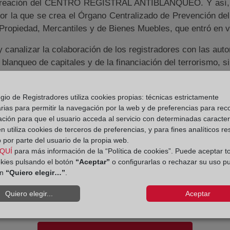
la creación del CENTRO REGISTRAL ANTIBLANQUEO. Y así, e
 la que se crea el Órgano Centralizado de Prevención del b
 Propiedad, Mercantiles y de Bienes Muebles, que entró en v
 y canalizar la colaboración de los registradores con las autor
lanqueo de capitales y de la financiación del terrorismo, si
 especialización en estas tareas dentro del colectivo. El Ce
os registradores, así como de aquellas detectadas a tra
gio de Registradores utiliza cookies propias: técnicas estrictamente
, bien como consecuencia de investigaciones abiertas por l
rias para permitir la navegación por la web y de preferencias para rec
lado, resulta fundamental eximir de responsabilidad a l
ación para que el usuario acceda al servicio con determinadas caracterí
or diaria, y apoyarles en el cumplimiento de sus obligacio
 utiliza cookies de terceros de preferencias, y para fines analíticos r
 por parte del usuario de la propia web.
QUÍ
para más información de la “Política de cookies”. Puede aceptar t
en la organización registral está compuesta por la Comi
okies pulsando el botón
“Aceptar”
o configurarlas o rechazar su uso p
ón
“Quiero elegir…”
.
propiedad, mercantiles y de bienes muebles, y el Centro
 Asesora. El Centro se configura en tres áreas perfectam
Quiero elegir...
Aceptar
 unidad de Formación.