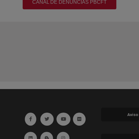
CANAL DE DENUNCIAS PBCFT
Aviso
Ir a facebook (abre en ventana nueva)
Ir a twitter (abre en ventana nueva)
Ir a YouTube (abre en ventana nuev
Ir a Flickr (abre en ventana 
Ir a Linkedin (abre en ventana nueva)
Ir al Blog (abre en ventana nueva)
Ir a Instagram (abre en ventana nue