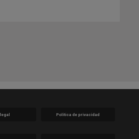
 legal
Política de privacidad
a)
nueva)
va)