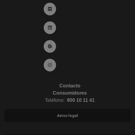
Ir a Flickr (abre en ventana nueva)
Ir a Linkedin (abre en ventana nueva)
Ir al Blog (abre en ventana nueva)
Ir a Instagram (abre en ventana nueva)
Contacto
Consumidores
Teléfono:
900 10 11 41
Aviso legal