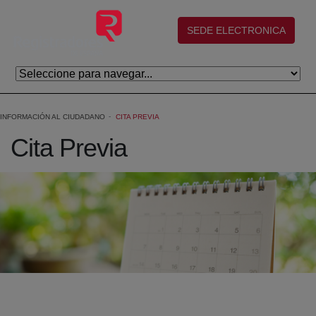
Saltar al contenido principal
(abre en nueva ventana)
SEDE ELECTRONICA
INFORMACIÓN AL CIUDADANO
CITA PREVIA
Cita Previa