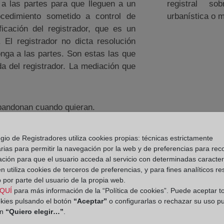
o a las partes para que lleguen a un
registral sob
cedimiento sometido a control de
urbanística o m
ficación del registrador, que es un
El registrador no dicta resolución
onga a las partes. Son estas las que
a del registrador. La mediación que
 abandonan cuando quieran.
etente, donde consten inscritas las
gio de Registradores utiliza cookies propias: técnicas estrictamente
rias para permitir la navegación por la web y de preferencias para rec
ación para que el usuario acceda al servicio con determinadas caracterí
eza imparcial, será siempre neutral
 utiliza cookies de terceros de preferencias, y para fines analíticos r
 al conflicto que las partes pueden
 por parte del usuario de la propia web.
QUÍ
para más información de la “Política de cookies”. Puede aceptar t
okies pulsando el botón
“Aceptar”
o configurarlas o rechazar su uso p
a en el procedimiento puede usarse
ón
“Quiero elegir…”
.
l ante un ilícito penal.