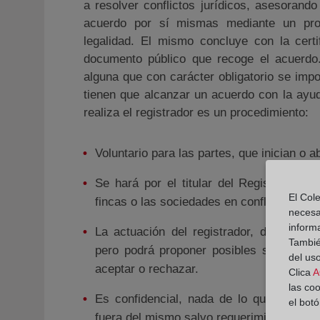
a resolver conflictos jurídicos, asesorand
acuerdo por sí mismas mediante un pro
legalidad. El mismo concluye con la certi
documento público que recoge el acuerdo. 
alguna que con carácter obligatorio se imp
tienen que alcanzar un acuerdo con la ayud
realiza el registrador es un procedimiento:
Voluntario para las partes, que inician o
Se hará por el titular del Registro comp
El Cole
fincas o las sociedades en conflicto.
necesa
inform
La actuación del registrador, de natural
También
pero podrá proponer posibles soluciones
del uso
aceptar o rechazar.
Clica
A
las co
Es confidencial, nada de lo que se dig
el bot
fuera del mismo salvo requerimiento judicia