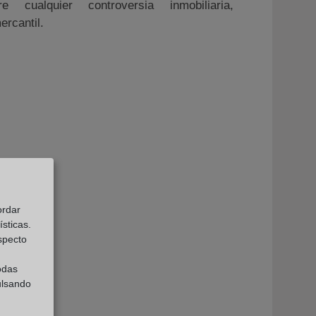
re cualquier controversia inmobiliaria,
ercantil.
ordar
sticas.
especto
odas
ulsando