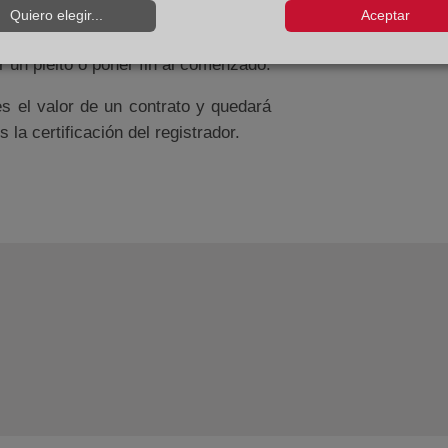
Quiero elegir...
Aceptar
o o con sus abogados; realizarse de
r un pleito o poner fin al comenzado.
es el valor de un contrato y quedará
a certificación del registrador.