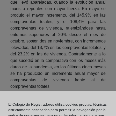
que llevó aparejadas, cuando la evolución anual
muestra repuntes con mayor fuerza. En mayo se
produjo el mayor incremento, del 145,9% en las
compraventas totales, y el 108,4% para las
compraventas de vivienda, ralentizándose hasta
entornos superiores al 20% desde el mes de
octubre, sostenidos en noviembre, con incrementos
elevados, del 18,7% en las compraventas totales, y
del 23,2% en las de vivienda. Contrariamente a lo
que sucedió en la comparativa con los meses más
duros de la pandemia, en los últimos cinco meses
se ha producido un incremento anual mayor de
compraventas de vivienda frente al de
compraventas totales.
El Colegio de Registradores utiliza cookies propias: técnicas
estrictamente necesarias para permitir la navegación por la
web y de preferencias para recordar información para que