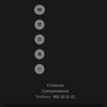
Ir a YouTube (abre en ventana nueva)
Ir a Flickr (abre en ventana nueva)
Ir a Linkedin (abre en ventana nueva)
Ir al Blog (abre en ventana nueva)
Ir a Instagram (abre en ventana nueva)
Contacto
Consumidores
Teléfono:
900 10 11 41