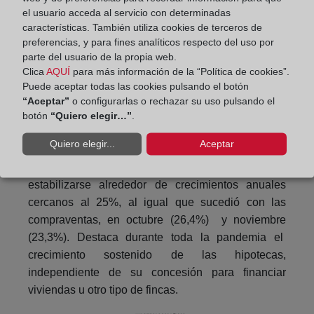
el usuario acceda al servicio con determinadas
características. También utiliza cookies de terceros de
preferencias, y para fines analíticos respecto del uso por
parte del usuario de la propia web.
Clica
AQUÍ
para más información de la “Política de cookies”.
En cuanto a las hipotecas totales durante los
Puede aceptar todas las cookies pulsando el botón
últimos doce meses, las caídas terminaron en
“Aceptar”
o configurarlas o rechazar su uso pulsando el
febrero de 2021 y desde momento registraron
botón
“Quiero elegir…”
.
intensas subidas anuales, entre el 30 y el 40%,
Quiero elegir...
Aceptar
hasta el mes de julio, agudizándose dichos
incrementos en agosto y septiembre, para
estabilizarse alrededor de crecimientos anuales
cercanos al 25%, al igual que sucedió con las
compraventas, en octubre (26,4%) y noviembre
(23,3%). Destaca durante toda la pandemia el
crecimiento sostenido de las hipotecas,
independiente de su concesión para financiar
viviendas u otro tipo de fincas.