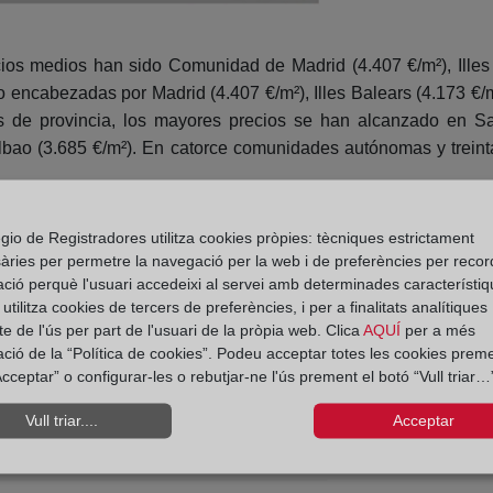
 medios han sido Comunidad de Madrid (4.407 €/m²), Illes B
 encabezadas por Madrid (4.407 €/m²), Illes Balears (4.173 €/m
s de provincia, los mayores precios se han alcanzado en Sa
lbao (3.685 €/m²). En catorce comunidades autónomas y treint
das en el primer trimestre ha sido de 133.618, lo que supone un
gio de Registradores utilitza cookies pròpies: tècniques estrictament
, alcanza un peso del 75 %. En términos interanuales se han con
àries per permetre la navegació per la web i de preferències per recor
utónomas han registrado incrementos trimestrales, alcanzán
ació perquè l'usuari accedeixi al servei amb determinades característiq
Comunidad de Madrid (20.379) y Comunitat Valenciana (15.640).
tilitza cookies de tercers de preferències, i per a finalitats analítiques
e de l'ús per part de l'usuari de la pròpia web. Clica
AQUÍ
per a més
ació de la “Política de cookies”. Podeu acceptar totes les cookies preme
cceptar” o configurar-les o rebutjar-ne l'ús prement el botó “Vull triar…”
Vull triar....
Acceptar