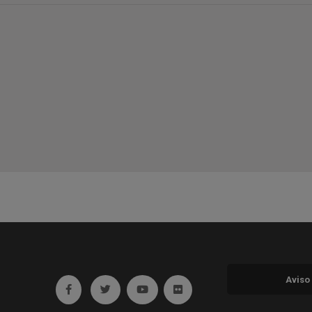
Aviso
Ir a facebook (abre en ventana nueva)
Ir a twitter (abre en ventana nueva)
Ir a YouTube (abre en ventana nuev
Ir a Flickr (abre en ventana 