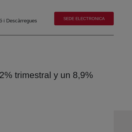
(abre en nueva ventana)
SEDE ELECTRONICA
ó i Descàrregues
2% trimestral y un 8,9%