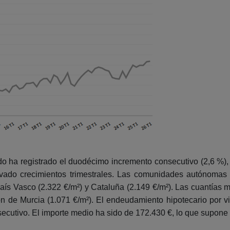
o ha registrado el duodécimo incremento consecutivo (2,6 %)
ado crecimientos trimestrales. Las comunidades autónoma
, País Vasco (2.322 €/m²) y Cataluña (2.149 €/m²). Las cuantía
ón de Murcia (1.071 €/m²). El endeudamiento hipotecario por v
secutivo. El importe medio ha sido de 172.430 €, lo que supone