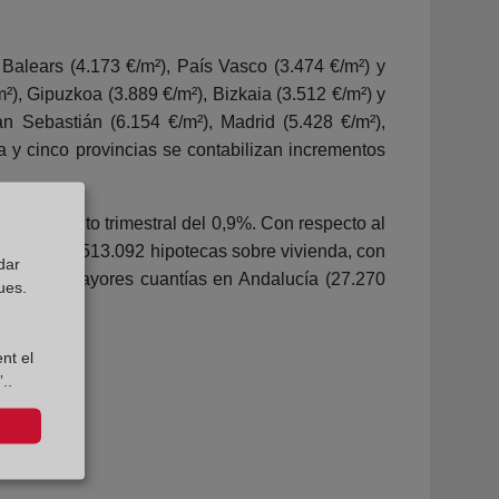
alears (4.173 €/m²), País Vasco (3.474 €/m²) y
²), Gipuzkoa (3.889 €/m²), Bizkaia (3.512 €/m²) y
n Sebastián (6.154 €/m²), Madrid (5.428 €/m²),
a y cinco provincias se contabilizan incrementos
 crecimiento trimestral del 0,9%. Con respecto al
tabilizado 513.092 hipotecas sobre vivienda, con
dar
dose las mayores cuantías en Andalucía (27.270
ues.
nt el
..