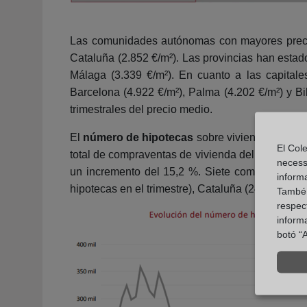
Las comunidades autónomas con mayores precios
Cataluña (2.852 €/m²). Las provincias han estado
Málaga (3.339 €/m²). En cuanto a las capitale
Barcelona (4.922 €/m²), Palma (4.202 €/m²) y Bi
trimestrales del precio medio.
El
número de hipotecas
sobre vivienda registra
El Cole
total de compraventas de vivienda del trimestre
necess
un incremento del 15,2 %. Siete comunidades a
inform
hipotecas en el trimestre), Cataluña (24.254), 
També u
respect
inform
botó “A