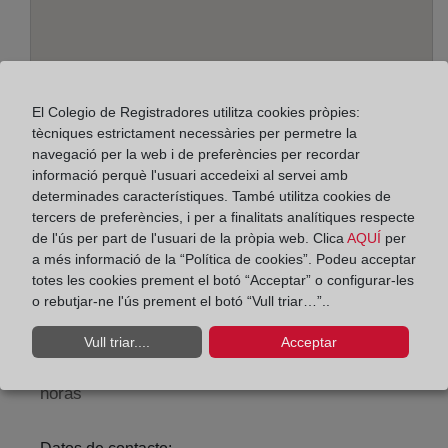
El Colegio de Registradores utilitza cookies pròpies:
tècniques estrictament necessàries per permetre la
navegació per la web i de preferències per recordar
informació perquè l'usuari accedeixi al servei amb
determinades característiques. També utilitza cookies de
Adreça:
tercers de preferències, i per a finalitats analítiques respecte
Paseo Marítimo, 3, 11010
de l'ús per part de l'usuari de la pròpia web. Clica
AQUÍ
per
a més informació de la “Política de cookies”. Podeu acceptar
Horario:
totes les cookies prement el botó “Acceptar” o configurar-les
o rebutjar-ne l'ús prement el botó “Vull triar…”..
De lunes a viernes de 09:00 a 17:00 horas
Agosto: De lunes a viernes de 09:00 a 14:00 horas
Vull triar....
Acceptar
Los días 24 y 31 de diciembre de 09:00 a 14:00
horas