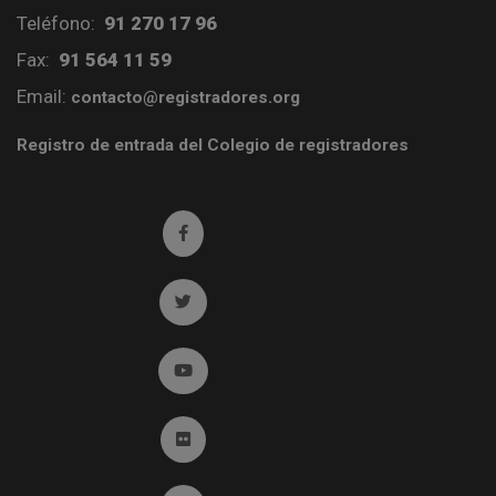
Teléfono:
91 270 17 96
Fax:
91 564 11 59
Email:
contacto@registradores.org
Registro de entrada del Colegio de registradores
Ir a facebook (abre en ventana nueva)
Ir a twitter (abre en ventana nueva)
Ir a YouTube (abre en ventana nueva)
Ir a Flickr (abre en ventana nueva)