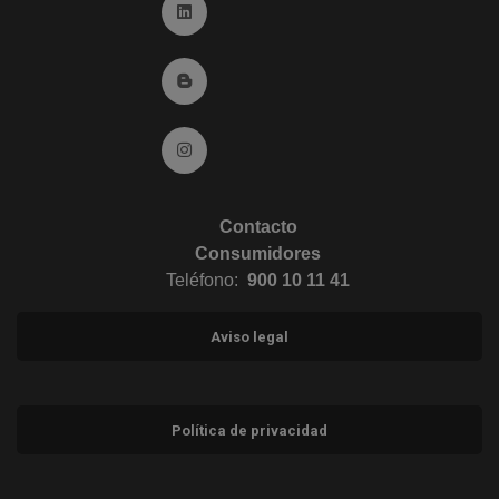
Ir a Linkedin (abre en ventana nueva)
Ir al Blog (abre en ventana nueva)
Ir a Instagram (abre en ventana nueva)
Contacto
Consumidores
Teléfono:
900 10 11 41
Aviso legal
Política de privacidad