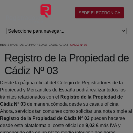
Salta al contingut principal
(abre en nueva ventana)
SEDE ELECTRONICA
REGISTROS
DE LA PROPIEDAD
CADIZ
CADIZ
CÁDIZ Nº 03
Registro de la Propiedad de
Cádiz Nº 03
Desde la página oficial del Colegio de Registradores de la
Propiedad y Mercantiles de España podrá realizar todos los
trámites relacionados con el
Registro de la Propiedad de
Cádiz Nº 03
de manera cómoda desde su casa u oficina.
Ahora, servicios tan comunes como solicitar una nota simple al
Registro de la Propiedad de Cádiz Nº 03
pueden hacerse
desde esta plataforma al coste oficial de
9,02 €
más IVA y
disponer de ella en un plazo medio inferior a dos horas.