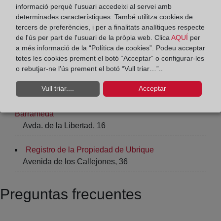
General de la Herrán, 37 - planta baja
informació perquè l'usuari accedeixi al servei amb
determinades característiques. També utilitza cookies de
tercers de preferències, i per a finalitats analítiques respecte
Registro de la Propiedad de San Fernando Nº 02
de l'ús per part de l'usuari de la pròpia web. Clica
AQUÍ
per
C/ Isaac Peral, 32 - bajo
a més informació de la “Política de cookies”. Podeu acceptar
totes les cookies prement el botó “Acceptar” o configurar-les
Registro de la Propiedad de San Roque
o rebutjar-ne l'ús prement el botó “Vull triar…”..
Velázquez, Edif. Alameda - portal 1 - 1º
Vull triar....
Acceptar
Registro de la Propiedad de Sanlúcar de
Barrameda
Avda. de la Libertad, 16
Registro de la Propiedad de Ubrique
Avenida de los Callejones, 36
Preguntas frecuentes