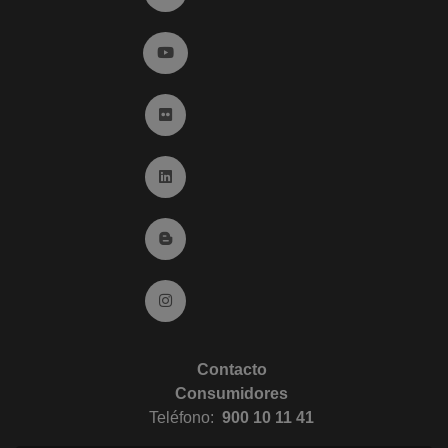
Ir a YouTube (abre en ventana nueva)
Ir a Flickr (abre en ventana nueva)
Ir a Linkedin (abre en ventana nueva)
Ir al Blog (abre en ventana nueva)
Ir a Instagram (abre en ventana nueva)
Contacto
Consumidores
Teléfono:
900 10 11 41