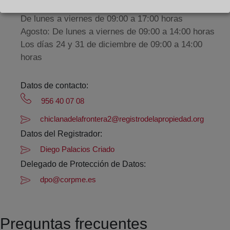
De lunes a viernes de 09:00 a 17:00 horas
Agosto: De lunes a viernes de 09:00 a 14:00 horas
Los días 24 y 31 de diciembre de 09:00 a 14:00
horas
Datos de contacto:
956 40 07 08
chiclanadelafrontera2@registrodelapropiedad.org
Datos del Registrador:
Diego Palacios Criado
Delegado de Protección de Datos:
dpo@corpme.es
Preguntas frecuentes