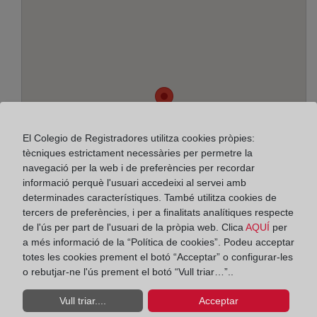
El Colegio de Registradores utilitza cookies pròpies:
tècniques estrictament necessàries per permetre la
navegació per la web i de preferències per recordar
informació perquè l'usuari accedeixi al servei amb
determinades característiques. També utilitza cookies de
tercers de preferències, i per a finalitats analítiques respecte
de l'ús per part de l'usuari de la pròpia web. Clica
AQUÍ
per
a més informació de la “Política de cookies”. Podeu acceptar
Adreça:
totes les cookies prement el botó “Acceptar” o configurar-les
o rebutjar-ne l'ús prement el botó “Vull triar…”..
Av.Descubrimientos-Las Redes 49-I, 11130
Vull triar....
Acceptar
Horario: