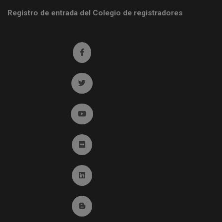
Registro de entrada del Colegio de registradores
Ir a facebook (abre en ventana nueva)
Ir a twitter (abre en ventana nueva)
Ir a YouTube (abre en ventana nueva)
Ir a Flickr (abre en ventana nueva)
Ir a Linkedin (abre en ventana nueva)
Ir al Blog (abre en ventana nueva)