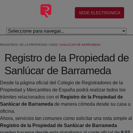
Salta al contingut principal
(abre en nueva ventana)
SEDE ELECTRONICA
REGISTROS
DE LA PROPIEDAD
CADIZ
SANLÚCAR DE BARRAMEDA
Registro de la Propiedad de
Sanlúcar de Barrameda
Desde la página oficial del Colegio de Registradores de la
Propiedad y Mercantiles de España podrá realizar todos los
trámites relacionados con el
Registro de la Propiedad de
Sanlúcar de Barrameda
de manera cómoda desde su casa u
oficina.
Ahora, servicios tan comunes como solicitar una nota simple al
Registro de la Propiedad de Sanlúcar de Barrameda
pueden hacerse desde esta plataforma al coste oficial de
9,02