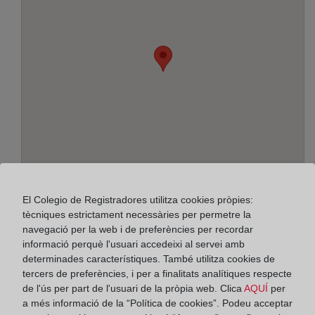
El Colegio de Registradores utilitza cookies pròpies:
Adreça:
tècniques estrictament necessàries per permetre la
navegació per la web i de preferències per recordar
Avda. de la Libertad, 16, 11540
informació perquè l'usuari accedeixi al servei amb
determinades característiques. També utilitza cookies de
Horario:
tercers de preferències, i per a finalitats analítiques respecte
de l'ús per part de l'usuari de la pròpia web. Clica
AQUÍ
per
De lunes a viernes de 09:00 a 17:00 horas
a més informació de la “Política de cookies”. Podeu acceptar