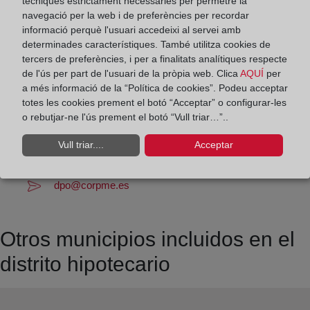
tècniques estrictament necessàries per permetre la
Los días 24 y 31 de diciembre de 09:00 a 14:00
navegació per la web i de preferències per recordar
horas
informació perquè l'usuari accedeixi al servei amb
determinades característiques. També utilitza cookies de
Datos de contacto:
tercers de preferències, i per a finalitats analítiques respecte
de l'ús per part de l'usuari de la pròpia web. Clica
AQUÍ
per
(959) 55 05 13
a més informació de la “Política de cookies”. Podeu acceptar
totes les cookies prement el botó “Acceptar” o configurar-les
valverdedelcamino@registrodelapropiedad.org
o rebutjar-ne l'ús prement el botó “Vull triar…”..
Datos del Registrador:
Luis Francisco Gentil Girón
Vull triar....
Acceptar
Delegado de Protección de Datos:
dpo@corpme.es
Otros municipios incluidos en el
distrito hipotecario