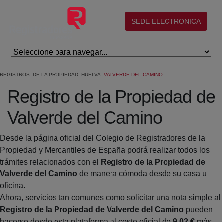
Salta al contingut principal
(abre en nueva ventana)
SEDE ELECTRONICA
REGISTROS
DE LA PROPIEDAD
HUELVA
VALVERDE DEL CAMINO
Registro de la Propiedad de
Valverde del Camino
Desde la página oficial del Colegio de Registradores de la
Propiedad y Mercantiles de España podrá realizar todos los
trámites relacionados con el
Registro de la Propiedad de
Valverde del Camino
de manera cómoda desde su casa u
oficina.
Ahora, servicios tan comunes como solicitar una nota simple al
Registro de la Propiedad de Valverde del Camino
pueden
hacerse desde esta plataforma al coste oficial de
9,02 €
más