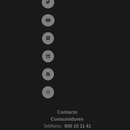
Ir a twitter (abre en ventana nueva)
Ir a YouTube (abre en ventana nueva)
Ir a Flickr (abre en ventana nueva)
Ir a Linkedin (abre en ventana nueva)
Ir al Blog (abre en ventana nueva)
Ir a Instagram (abre en ventana nueva)
Contacto
Consumidores
Teléfono:
900 10 11 41