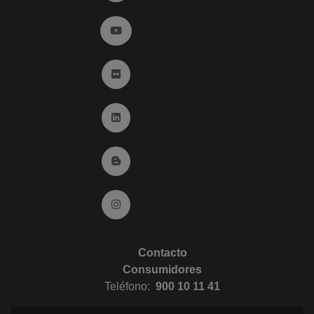
Ir a YouTube (abre en ventana nueva)
Ir a Flickr (abre en ventana nueva)
Ir a Linkedin (abre en ventana nueva)
Ir al Blog (abre en ventana nueva)
Ir a Instagram (abre en ventana nueva)
Contacto
Consumidores
Teléfono:
900 10 11 41