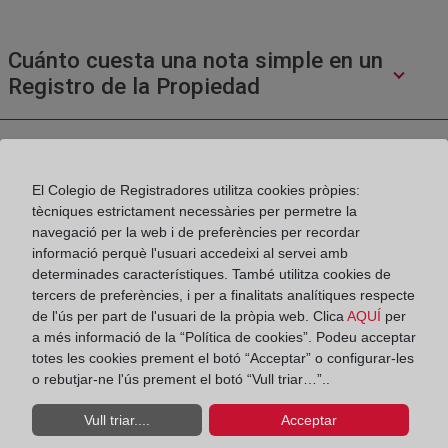
Cuánto cuesta una nota simple en un
Registro de la Propiedad
Donde pedir una nota simple
El Colegio de Registradores utilitza cookies pròpies:
tècniques estrictament necessàries per permetre la
navegació per la web i de preferències per recordar
¿Cuál es el contenido de una nota simple
informació perquè l'usuari accedeixi al servei amb
o una certificación?
determinades característiques. També utilitza cookies de
tercers de preferències, i per a finalitats analítiques respecte
de l'ús per part de l'usuari de la pròpia web. Clica
AQUÍ
per
a més informació de la “Política de cookies”. Podeu acceptar
¿Cómo se inscribe una cancelación de
totes les cookies prement el botó “Acceptar” o configurar-les
hipoteca?
o rebutjar-ne l'ús prement el botó “Vull triar…”..
Vull triar....
Acceptar