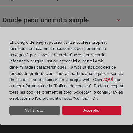
Donde pedir una nota simple
¿Cuál es el contenido de una nota simple
El Colegio de Registradores utilitza cookies pròpies:
tècniques estrictament necessàries per permetre la
o una certificación?
navegació per la web i de preferències per recordar
informació perquè l'usuari accedeixi al servei amb
determinades característiques. També utilitza cookies de
¿Cómo se inscribe una cancelación de
tercers de preferències, i per a finalitats analítiques respecte
de l'ús per part de l'usuari de la pròpia web. Clica
AQUÍ
per
hipoteca?
a més informació de la “Política de cookies”. Podeu acceptar
totes les cookies prement el botó “Acceptar” o configurar-les
o rebutjar-ne l'ús prement el botó “Vull triar…”..
Vull triar....
Acceptar