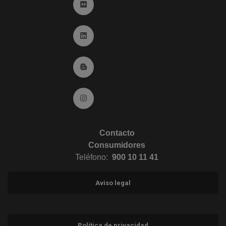
Ir a Flickr (abre en ventana nueva)
Ir a Linkedin (abre en ventana nueva)
Ir al Blog (abre en ventana nueva)
Ir a Instagram (abre en ventana nueva)
Contacto
Consumidores
Teléfono:
900 10 11 41
Aviso legal
Política de privacidad