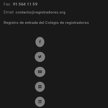
Fax:
91 564 11 59
Email:
contacto@registradores.org
Registro de entrada del Colegio de registradores
Ir a facebook (abre en ventana nueva)
Ir a twitter (abre en ventana nueva)
Ir a YouTube (abre en ventana nueva)
Ir a Flickr (abre en ventana nueva)
Ir a Linkedin (abre en ventana nueva)