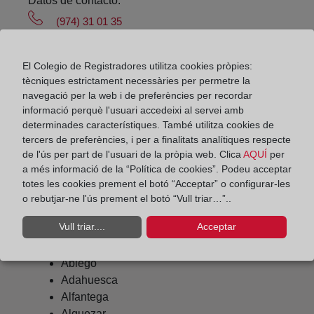
Datos de contacto:
(974) 31 01 35
barbastro@registrodelapropiedad.org
Datos del Registrador:
El Colegio de Registradores utilitza cookies pròpies:
tècniques estrictament necessàries per permetre la
Ángel Ramon Serrat Zubillaga
navegació per la web i de preferències per recordar
Delegado de Protección de Datos:
informació perquè l'usuari accedeixi al servei amb
determinades característiques. També utilitza cookies de
dpo@corpme.es
tercers de preferències, i per a finalitats analítiques respecte
de l'ús per part de l'usuari de la pròpia web. Clica
AQUÍ
per
a més informació de la “Política de cookies”. Podeu acceptar
Otros municipios incluidos en el
totes les cookies prement el botó “Acceptar” o configurar-les
o rebutjar-ne l'ús prement el botó “Vull triar…”..
distrito hipotecario
Vull triar....
Acceptar
Abiego
Adahuesca
Alfantega
Alquezar