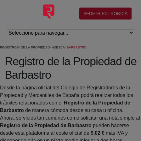
Salta al contingut principal
(abre en nueva ventana)
SEDE ELECTRONICA
REGISTROS
DE LA PROPIEDAD
HUESCA
BARBASTRO
Registro de la Propiedad de
Barbastro
Desde la página oficial del Colegio de Registradores de la
Propiedad y Mercantiles de España podrá realizar todos los
trámites relacionados con el
Registro de la Propiedad de
Barbastro
de manera cómoda desde su casa u oficina.
Ahora, servicios tan comunes como solicitar una nota simple al
Registro de la Propiedad de Barbastro
pueden hacerse
desde esta plataforma al coste oficial de
9,02 €
más IVA y
disponer de ella en un plazo medio inferior a dos horas.