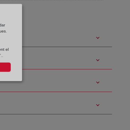
dar
ues.
nt el
..