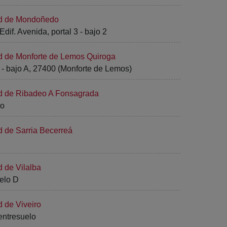
ad de Mondoñedo
dif. Avenida, portal 3 - bajo 2
ad de Monforte de Lemos Quiroga
0 - bajo A, 27400 (Monforte de Lemos)
ad de Ribadeo A Fonsagrada
jo
d de Sarria Becerreá
d de Vilalba
uelo D
d de Viveiro
 entresuelo