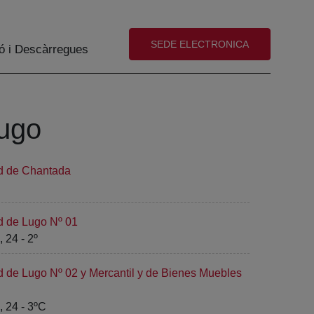
(abre en nueva ventana)
SEDE ELECTRONICA
ó i Descàrregues
Lugo
ad de Chantada
d de Lugo Nº 01
 24 - 2º
d de Lugo Nº 02 y Mercantil y de Bienes Muebles
 24 - 3ºC