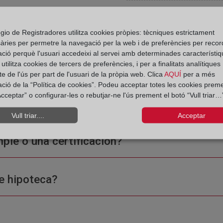
gio de Registradores utilitza cookies pròpies: tècniques estrictament
àries per permetre la navegació per la web i de preferències per recor
ació perquè l'usuari accedeixi al servei amb determinades característiq
 Registro de la Propiedad
tilitza cookies de tercers de preferències, i per a finalitats analítiques
e de l'ús per part de l'usuari de la pròpia web. Clica
AQUÍ
per a més
ació de la “Política de cookies”. Podeu acceptar totes les cookies preme
cceptar” o configurar-les o rebutjar-ne l'ús prement el botó “Vull triar…”
Vull triar....
Acceptar
ple o una certificación?
e hipoteca?