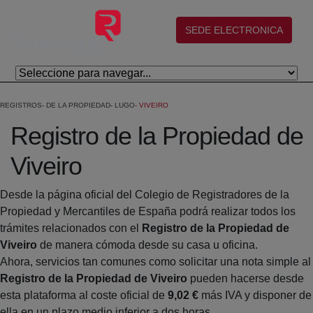
Salta al contingut principal
(abre en nueva ventana)
SEDE ELECTRONICA
REGISTROS
DE LA PROPIEDAD
LUGO
VIVEIRO
Registro de la Propiedad de
Viveiro
Desde la página oficial del Colegio de Registradores de la
Propiedad y Mercantiles de España podrá realizar todos los
trámites relacionados con el
Registro de la Propiedad de
Viveiro
de manera cómoda desde su casa u oficina.
Ahora, servicios tan comunes como solicitar una nota simple al
Registro de la Propiedad de Viveiro
pueden hacerse desde
esta plataforma al coste oficial de
9,02 €
más IVA y disponer de
ella en un plazo medio inferior a dos horas.