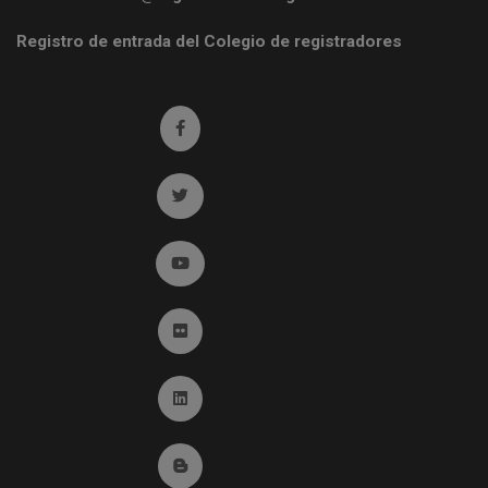
Registro de entrada del Colegio de registradores
Ir a facebook (abre en ventana nueva)
Ir a twitter (abre en ventana nueva)
Ir a YouTube (abre en ventana nueva)
Ir a Flickr (abre en ventana nueva)
Ir a Linkedin (abre en ventana nueva)
Ir al Blog (abre en ventana nueva)