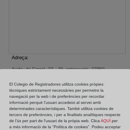
Adreça:
Avda. de Ferrol, 27 - 29, entresuelo, 27850
Horario:
El Colegio de Registradores utilitza cookies pròpies:
tècniques estrictament necessàries per permetre la
De lunes a viernes de 09:00 a 17:00 horas
navegació per la web i de preferències per recordar
Agosto: De lunes a viernes de 09:00 a 14:00 horas
informació perquè l'usuari accedeixi al servei amb
Los días 24 y 31 de diciembre de 09:00 a 14:00
determinades característiques. També utilitza cookies de
horas
tercers de preferències, i per a finalitats analítiques respecte
de l'ús per part de l'usuari de la pròpia web. Clica
AQUÍ
per
a més informació de la “Política de cookies”. Podeu acceptar