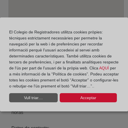
El Colegio de Registradores utilitza cookies pròpies:
tècniques estrictament necessàries per permetre la
navegació per la web i de preferències per recordar
informació perquè l'usuari accedeixi al servei amb
determinades característiques. També utilitza cookies de
Adreça:
tercers de preferències, i per a finalitats analítiques respecte
Alcalá, 540 - Edif. A - planta baja, 28027
de l'ús per part de l'usuari de la pròpia web. Clica
AQUÍ
per
a més informació de la “Política de cookies”. Podeu acceptar
Horario:
totes les cookies prement el botó “Acceptar” o configurar-les
o rebutjar-ne l'ús prement el botó “Vull triar…”..
De lunes a viernes de 09:00 a 17:00 horas
Agosto: De lunes a viernes de 09:00 a 14:00 horas
Vull triar....
Acceptar
Los días 24 y 31 de diciembre de 09:00 a 14:00
horas