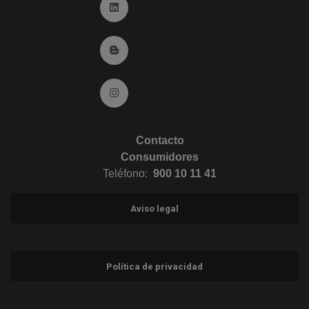
Ir a Linkedin (abre en ventana nueva)
Ir al Blog (abre en ventana nueva)
Ir a Instagram (abre en ventana nueva)
Contacto
Consumidores
Teléfono:
900 10 11 41
Aviso legal
Política de privacidad