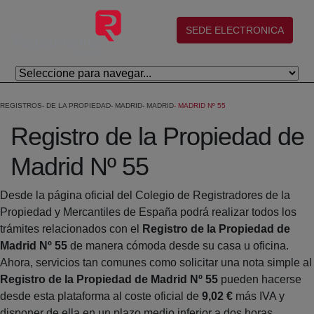
Salta al contingut principal
(abre en nueva ventana)
SEDE ELECTRONICA
REGISTROS
DE LA PROPIEDAD
MADRID
MADRID
MADRID Nº 55
Registro de la Propiedad de
Madrid Nº 55
Desde la página oficial del Colegio de Registradores de la
Propiedad y Mercantiles de España podrá realizar todos los
trámites relacionados con el
Registro de la Propiedad de
Madrid Nº 55
de manera cómoda desde su casa u oficina.
Ahora, servicios tan comunes como solicitar una nota simple al
Registro de la Propiedad de Madrid Nº 55
pueden hacerse
desde esta plataforma al coste oficial de
9,02 €
más IVA y
disponer de ella en un plazo medio inferior a dos horas.