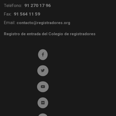
Teléfono:
91 270 17 96
Fax:
91 564 11 59
Email:
contacto@registradores.org
Registro de entrada del Colegio de registradores
Ir a facebook (abre en ventana nueva)
Ir a twitter (abre en ventana nueva)
Ir a YouTube (abre en ventana nueva)
Ir a Flickr (abre en ventana nueva)