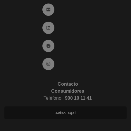
Ir a Flickr (abre en ventana nueva)
Ir a Linkedin (abre en ventana nueva)
Ir al Blog (abre en ventana nueva)
Ir a Instagram (abre en ventana nueva)
Contacto
Consumidores
Teléfono:
900 10 11 41
Aviso legal