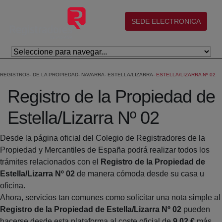
Salta al contingut principal
(abre en nueva ventana)
SEDE ELECTRONICA
REGISTROS
DE LA PROPIEDAD
NAVARRA
ESTELLA/LIZARRA
ESTELLA/LIZARRA Nº 02
Registro de la Propiedad de
Estella/Lizarra Nº 02
Desde la página oficial del Colegio de Registradores de la
Propiedad y Mercantiles de España podrá realizar todos los
trámites relacionados con el
Registro de la Propiedad de
Estella/Lizarra Nº 02
de manera cómoda desde su casa u
oficina.
Ahora, servicios tan comunes como solicitar una nota simple al
Registro de la Propiedad de Estella/Lizarra Nº 02
pueden
hacerse desde esta plataforma al coste oficial de
9,02 €
más