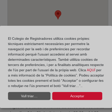
El Colegio de Registradores utilitza cookies pròpies:
tècniques estrictament necessàries per permetre la
navegació per la web i de preferències per recordar
informació perquè l'usuari accedeixi al servei amb
determinades característiques. També utilitza cookies de
tercers de preferències, i per a finalitats analítiques respecte
de l'ús per part de l'usuari de la pròpia web. Clica
AQUÍ
per
Adreça:
a més informació de la “Política de cookies”. Podeu acceptar
San Andrés, 4, 31200
totes les cookies prement el botó “Acceptar” o configurar-les
o rebutjar-ne l'ús prement el botó “Vull triar…”..
Horario:
Vull triar....
Acceptar
De lunes a viernes de 09:00 a 17:00 horas
Agosto: De lunes a viernes de 09:00 a 14:00 horas