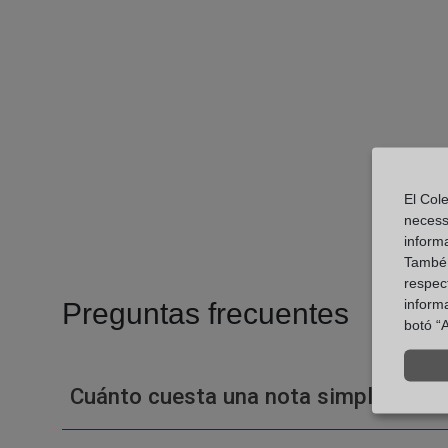
El Cole
necess
inform
També u
respect
inform
Preguntas frecuentes
botó “A
Cuánto cuesta una nota simple en un