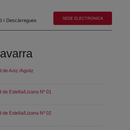
(abre en nueva ventana)
SEDE ELECTRONICA
ó i Descàrregues
Navarra
d de Aoiz /Agoitz
 de Estella/Lizarra Nº 01
 de Estella/Lizarra Nº 02