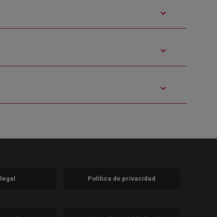
 legal
Política de privacidad
a)
nueva)
va)