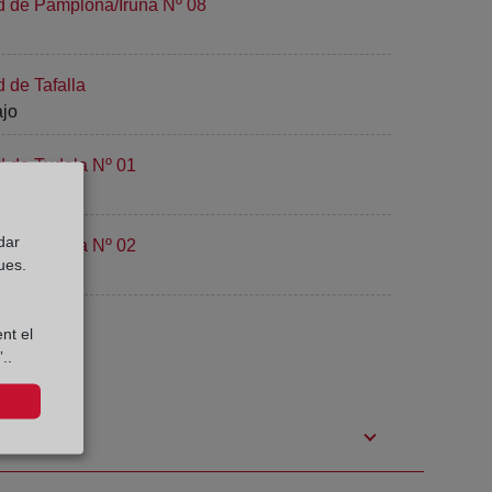
ad de Pamplona/Iruña Nº 08
 de Tafalla
ajo
d de Tudela Nº 01
dar
d de Tudela Nº 02
ues.
nt el
..