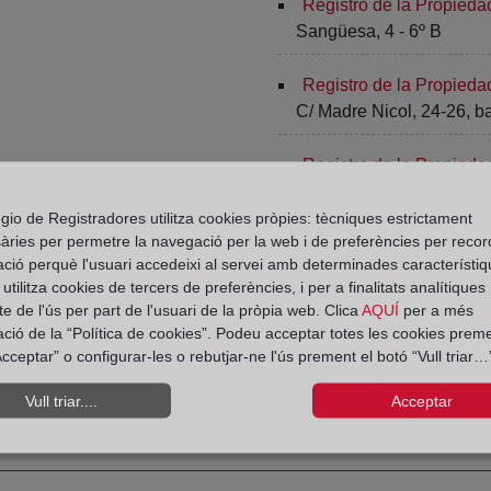
Registro de la Propied
Sangüesa, 4 - 6º B
Registro de la Propiedad
C/ Madre Nicol, 24-26, b
Registro de la Propieda
Frauca, 3
gio de Registradores utilitza cookies pròpies: tècniques estrictament
àries per permetre la navegació per la web i de preferències per recor
Registro de la Propieda
ació perquè l'usuari accedeixi al servei amb determinades característiq
Frauca, 3
tilitza cookies de tercers de preferències, i per a finalitats analítiques
e de l'ús per part de l'usuari de la pròpia web. Clica
AQUÍ
per a més
ació de la “Política de cookies”. Podeu acceptar totes les cookies preme
cceptar” o configurar-les o rebutjar-ne l'ús prement el botó “Vull triar…”
Vull triar....
Acceptar
 Registro de la Propiedad