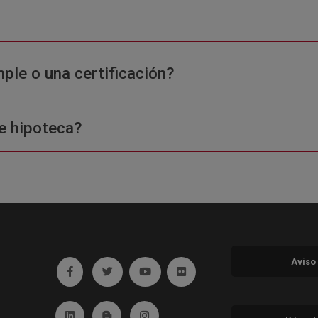
ple o una certificación?
e hipoteca?
Aviso
Ir a facebook (abre en ventana nueva)
Ir a twitter (abre en ventana nueva)
Ir a YouTube (abre en ventana nuev
Ir a Flickr (abre en ventana 
Ir a Linkedin (abre en ventana nueva)
Ir al Blog (abre en ventana nueva)
Ir a Instagram (abre en ventana nue