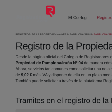
Salta al contingut principal
El Col·legi
Registr
REGISTROS
DE LA PROPIEDAD
NAVARRA
PAMPLONA/IRUÑA
PAMPLONA/IRU
Registro de la Propie
Desde la página oficial del Colegio de Registradores 
Propiedad de Pamplona/Iruña Nº 04
de manera cómod
Ahora, servicios tan comunes como solicitar una nota 
de
9,02 €
más IVA y disponer de ella en un plazo medio
También puede solicitar a través de la plataforma Regis
Tramites en el registro de l