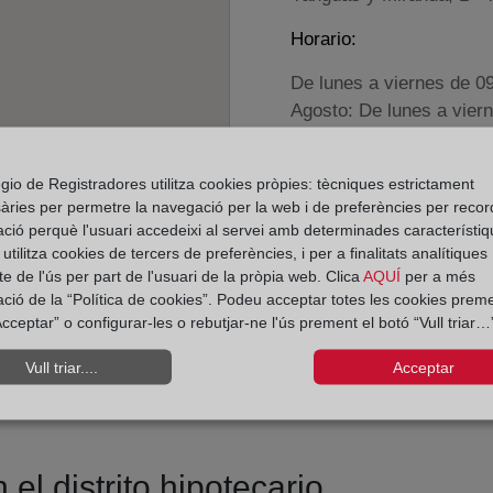
Horario:
De lunes a viernes de 0
Agosto: De lunes a vier
Los días 24 y 31 de dic
gio de Registradores utilitza cookies pròpies: tècniques estrictament
Datos de contacto:
àries per permetre la navegació per la web i de preferències per recor
ació perquè l'usuari accedeixi al servei amb determinades característiq
(948) 22 53 64
tilitza cookies de tercers de preferències, i per a finalitats analítiques
pamplona4@registr
e de l'ús per part de l'usuari de la pròpia web. Clica
AQUÍ
per a més
ació de la “Política de cookies”. Podeu acceptar totes les cookies preme
Datos del Registrador:
cceptar” o configurar-les o rebutjar-ne l'ús prement el botó “Vull triar…”
Celestino Morín Ro
Delegado de Protección d
Vull triar....
Acceptar
dpo@corpme.es
el distrito hipotecario