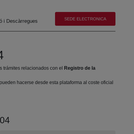
(abre en nueva ventana)
SEDE ELECTRONICA
ó i Descàrregues
4
s trámites relacionados con el
Registro de la
pueden hacerse desde esta plataforma al coste oficial
 04