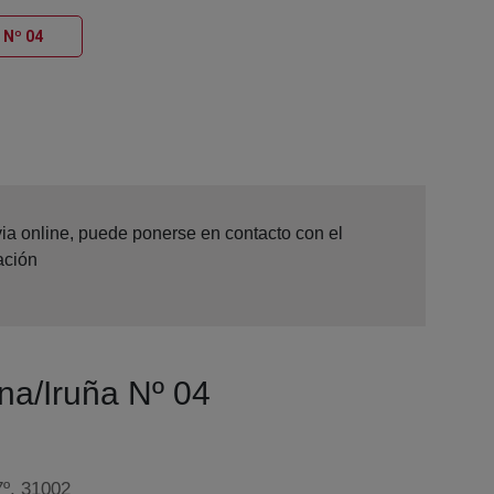
Ventana nueva
 Nº 04
via online, puede ponerse en contacto con el
ación
na/Iruña Nº 04
7º, 31002