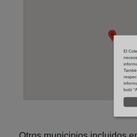
El Cole
necess
inform
També u
respect
inform
botó “A
Otros municipios incluidos en 