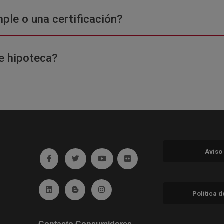
ple o una certificación?
e hipoteca?
Aviso
Ir a facebook (abre en ventana nueva)
Ir a twitter (abre en ventana nueva)
Ir a YouTube (abre en ventana nuev
Ir a Flickr (abre en ventana 
Ir a Linkedin (abre en ventana nueva)
Ir al Blog (abre en ventana nueva)
Ir a Instagram (abre en ventana nue
Política 