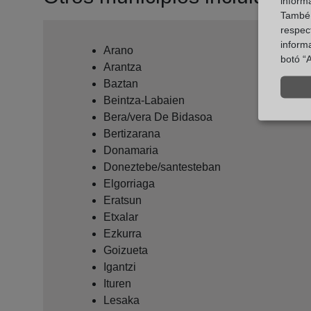
inform
També u
respect
inform
Arano
botó “A
Arantza
Baztan
Beintza-Labaien
Bera/vera De Bidasoa
Bertizarana
Donamaria
Doneztebe/santesteban
Elgorriaga
Eratsun
Etxalar
Ezkurra
Goizueta
Igantzi
Ituren
Lesaka