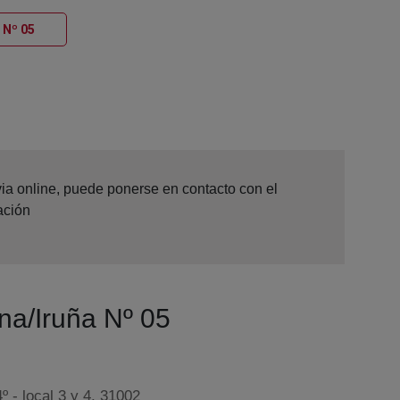
Ventana nueva
 Nº 05
via online, puede ponerse en contacto con el
ación
na/Iruña Nº 05
º - local 3 y 4, 31002