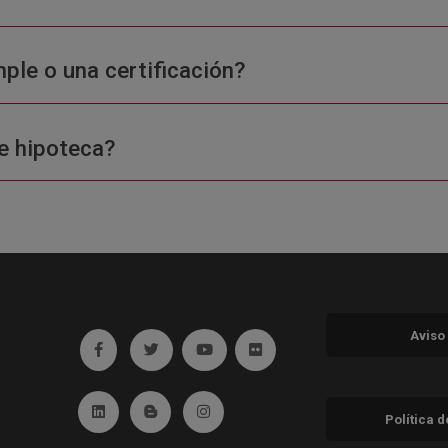
ple o una certificación?
e hipoteca?
Aviso
Ir a facebook (abre en ventana nueva)
Ir a twitter (abre en ventana nueva)
Ir a YouTube (abre en ventana nuev
Ir a Flickr (abre en ventana 
Ir a Linkedin (abre en ventana nueva)
Ir al Blog (abre en ventana nueva)
Ir a Instagram (abre en ventana nue
Política 