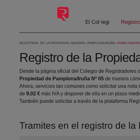
Salta al contingut principal
El Col·legi
Registr
REGISTROS
DE LA PROPIEDAD
NAVARRA
PAMPLONA/IRUÑA
PAMPLONA/IRU
Registro de la Propie
Desde la página oficial del Colegio de Registradores 
Propiedad de Pamplona/Iruña Nº 05
de manera cómod
Ahora, servicios tan comunes como solicitar una nota 
de
9,02 €
más IVA y disponer de ella en un plazo medio
También puede solicitar a través de la plataforma Regis
Tramites en el registro de l