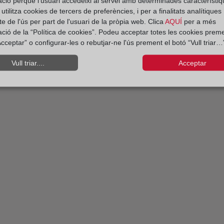
ació perquè l'usuari accedeixi al servei amb determinades característiq
tilitza cookies de tercers de preferències, i per a finalitats analítiques
e de l'ús per part de l'usuari de la pròpia web. Clica
AQUÍ
per a més
ació de la “Política de cookies”. Podeu acceptar totes les cookies preme
cceptar” o configurar-les o rebutjar-ne l'ús prement el botó “Vull triar…”
Vull triar....
Acceptar