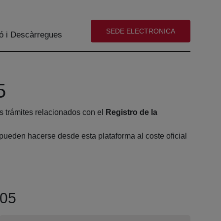
(abre en nueva ventana)
SEDE ELECTRONICA
ó i Descàrregues
5
s trámites relacionados con el
Registro de la
pueden hacerse desde esta plataforma al coste oficial
 05