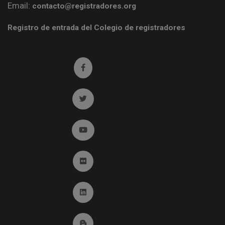
Email:
contacto@registradores.org
Registro de entrada del Colegio de registradores
Ir a facebook (abre en ventana nueva)
Ir a twitter (abre en ventana nueva)
Ir a YouTube (abre en ventana nueva)
Ir a Flickr (abre en ventana nueva)
Ir a Linkedin (abre en ventana nueva)
Ir al Blog (abre en ventana nueva)