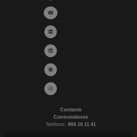
Ir a YouTube (abre en ventana nueva)
Ir a Flickr (abre en ventana nueva)
Ir a Linkedin (abre en ventana nueva)
Ir al Blog (abre en ventana nueva)
Ir a Instagram (abre en ventana nueva)
Contacto
Consumidores
Teléfono:
900 10 11 41