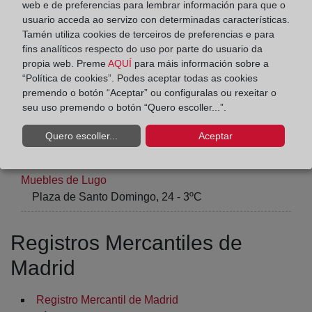
web e de preferencias para lembrar información para que o
Registros Mercantiles de
usuario acceda ao servizo con determinadas características.
Lleida
Tamén utiliza cookies de terceiros de preferencias e para
fins analíticos respecto do uso por parte do usuario da
propia web. Preme
AQUÍ
para máis información sobre a
Registro Mercantil y de Bienes Muebles de Lleida
“Política de cookies”. Podes aceptar todas as cookies
Passatge Pompeu, 4 - planta 3ª, puertas 1ª y 2ª
premendo o botón “Aceptar” ou configuralas ou rexeitar o
seu uso premendo o botón “Quero escoller...”.
Registros Mercantiles de Lugo
Quero escoller...
Aceptar
Registro Lugo Nº 02 y Mercantil y de Bienes
Muebles de Lugo
Plaza de Santo Domingo, 24 - 3ºC
Registros Mercantiles de
Madrid
Registro Mercantil de Madrid