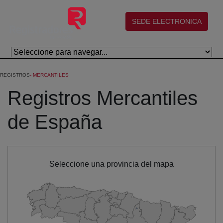
Skip to Main Content
(abre en nueva ventana)
SEDE ELECTRONICA
REGISTROS
MERCANTILES
Registros Mercantiles
de España
Seleccione una provincia del mapa