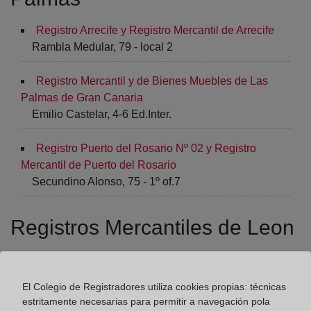
Registro Arrecife y Registro Mercantil de Arrecife
Rambla Medular, 79 - local 2
Registro Mercantil y de Bienes Muebles de Las
Palmas de Gran Canaria
Emilio Castelar, 4-6 Ed.Inter.
Registro Puerto del Rosario Nº 02 y Registro
Mercantil de Puerto del Rosario
Secundino Alonso, 75 - 1º of.7
Registros Mercantiles de Leon
Registro Mercantil y de Bienes Muebles de León
Calle del Carmen, 7 - 1º
El Colegio de Registradores utiliza cookies propias: técnicas
estritamente necesarias para permitir a navegación pola