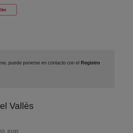
Ventana nueva
llès
line, puede ponerse en contacto con el
Registro
el Vallès
83, 8100