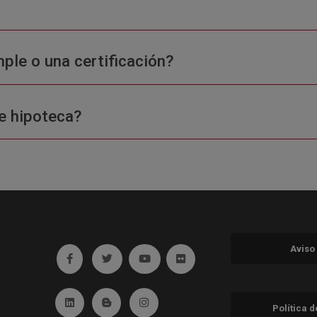
ple o una certificación?
e hipoteca?
Aviso
Ir a facebook (abre en ventana nueva)
Ir a twitter (abre en ventana nueva)
Ir a YouTube (abre en ventana nuev
Ir a Flickr (abre en ventana 
Ir a Linkedin (abre en ventana nueva)
Ir al Blog (abre en ventana nueva)
Ir a Instagram (abre en ventana nue
Política 