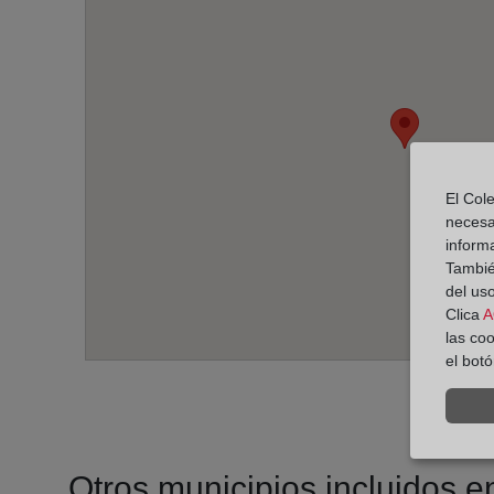
El Cole
necesa
inform
También
del uso
Clica
A
las co
el bot
Otros municipios incluidos en 