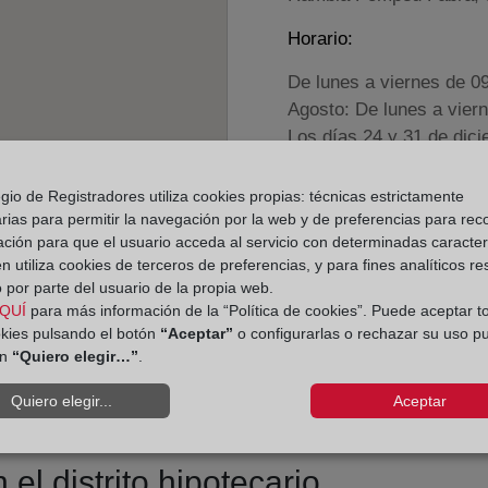
Horario:
De lunes a viernes de 0
Agosto: De lunes a vier
Los días 24 y 31 de dic
gio de Registradores utiliza cookies propias: técnicas estrictamente
Datos de contacto:
rias para permitir la navegación por la web y de preferencias para rec
(93) 570 00 60
ación para que el usuario acceda al servicio con determinadas caracterí
 utiliza cookies de terceros de preferencias, y para fines analíticos r
mollet@registrodel
 por parte del usuario de la propia web.
Datos del Registrador:
QUÍ
para más información de la “Política de cookies”. Puede aceptar t
Francisco de Asis 
okies pulsando el botón
“Aceptar”
o configurarlas o rechazar su uso p
ón
“Quiero elegir…”
.
Delegado de Protección d
dpo@corpme.es
Quiero elegir...
Aceptar
el distrito hipotecario