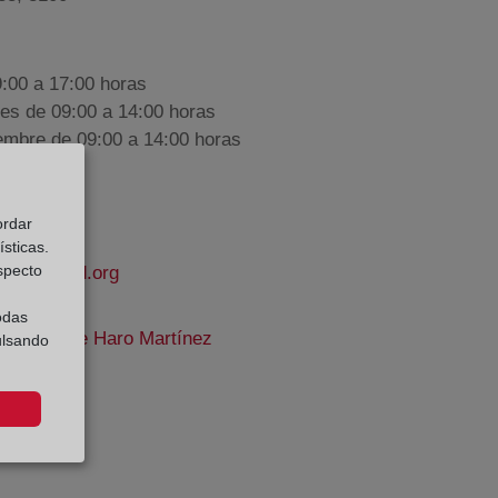
9:00 a 17:00 horas
nes de 09:00 a 14:00 horas
iembre de 09:00 a 14:00 horas
ordar
sticas.
especto
apropiedad.org
odas
Serrano De Haro Martínez
ulsando
e Datos: