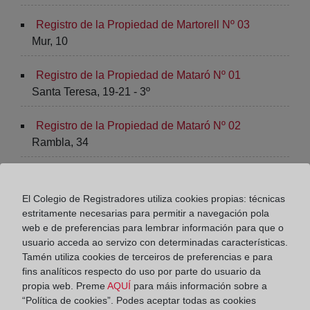
Registro de la Propiedad de Martorell Nº 03
Mur, 10
Registro de la Propiedad de Mataró Nº 01
Santa Teresa, 19-21 - 3º
Registro de la Propiedad de Mataró Nº 02
Rambla, 34
Registro de la Propiedad de Mataró Nº 03
Rambla, 40 - 1º B nivel 2
El Colegio de Registradores utiliza cookies propias: técnicas
estritamente necesarias para permitir a navegación pola
Registro de la Propiedad de Mataró Nº 04
web e de preferencias para lembrar información para que o
usuario acceda ao servizo con determinadas características.
Rambla, 34 - 36, 2º
Tamén utiliza cookies de terceiros de preferencias e para
fins analíticos respecto do uso por parte do usuario da
Registro de la Propiedad de Mollet del Vallès
propia web. Preme
AQUÍ
para máis información sobre a
Rambla Pompeu Fabra, 83
“Política de cookies”. Podes aceptar todas as cookies