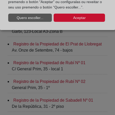
premendo o botón “Aceptar” ou configuralas ou rexeitar o
Registro de la Propiedad de Montcada i Reixac
seu uso premendo o botón “Quero escoller...”.
C/ Major, 78 - 80
Quero escoller...
Aceptar
Registro de la Propiedad de Pineda de Mar
Garbí, 123-Local A3-Zona B
Registro de la Propiedad de El Prat de Llobregat
Av. Onze de Setembre, 74 - bajos
Registro de la Propiedad de Rubí Nº 01
C/ General Prim, 35 - local 1
Registro de la Propiedad de Rubí Nº 02
General Prim, 35 - 1º
Registro de la Propiedad de Sabadell Nº 01
De la República, 31 - 2º piso