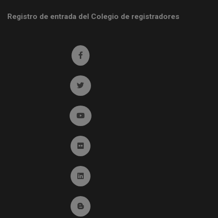
Registro de entrada del Colegio de registradores
Ir a facebook (abre en ventana nueva)
Ir a twitter (abre en ventana nueva)
Ir a YouTube (abre en ventana nueva)
Ir a Flickr (abre en ventana nueva)
Ir a Linkedin (abre en ventana nueva)
Ir al Blog (abre en ventana nueva)