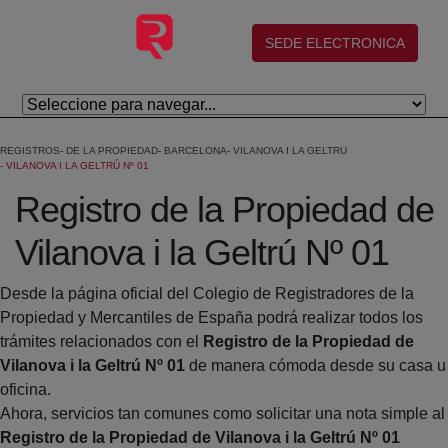
Skip to Main Content
(abre en nueva ventana)
SEDE ELECTRONICA
REGISTROS
DE LA PROPIEDAD
BARCELONA
VILANOVA I LA GELTRU
VILANOVA I LA GELTRÚ Nº 01
Registro de la Propiedad de
Vilanova i la Geltrú Nº 01
Desde la página oficial del Colegio de Registradores de la
Propiedad y Mercantiles de España podrá realizar todos los
trámites relacionados con el
Registro de la Propiedad de
Vilanova i la Geltrú Nº 01
de manera cómoda desde su casa u
oficina.
Ahora, servicios tan comunes como solicitar una nota simple al
Registro de la Propiedad de Vilanova i la Geltrú Nº 01