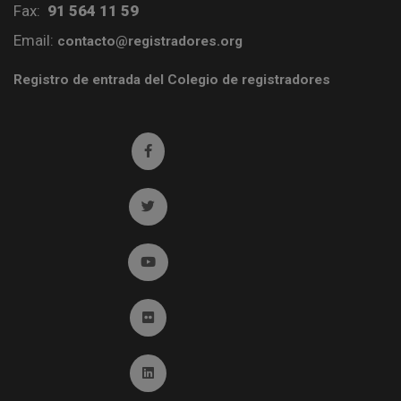
Fax:
91 564 11 59
Email:
contacto@registradores.org
Registro de entrada del Colegio de registradores
Ir a facebook (abre en ventana nueva)
Ir a twitter (abre en ventana nueva)
Ir a YouTube (abre en ventana nueva)
Ir a Flickr (abre en ventana nueva)
Ir a Linkedin (abre en ventana nueva)