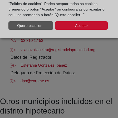
“Política de cookies”. Podes aceptar todas as cookies
Agosto: De lunes a viernes de 09:00 a 14:00 horas
premendo o botón “Aceptar” ou configuralas ou rexeitar o
Los días 24 y 31 de diciembre de 09:00 a 14:00
seu uso premendo o botón “Quero escoller...”.
horas
Quero escoller...
Aceptar
Datos de contacto:
93 810 17 53
vilanovailageltru@registrodelapropiedad.org
Datos del Registrador:
Estefanía González Ibáñez
Delegado de Protección de Datos:
dpo@corpme.es
Otros municipios incluidos en el
distrito hipotecario