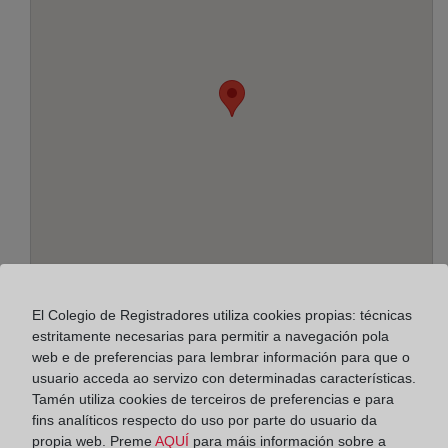
El Colegio de Registradores utiliza cookies propias: técnicas
Enderezo:
estritamente necesarias para permitir a navegación pola
web e de preferencias para lembrar información para que o
Josep Llança, 1-7, 1º, 8800
usuario acceda ao servizo con determinadas características.
Tamén utiliza cookies de terceiros de preferencias e para
Horario:
fins analíticos respecto do uso por parte do usuario da
De lunes a viernes de 09:00 a 17:00 horas
propia web. Preme
AQUÍ
para máis información sobre a