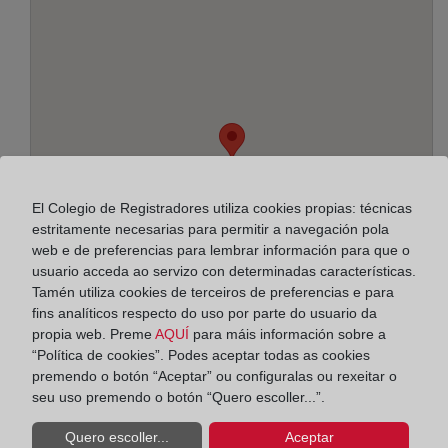
El Colegio de Registradores utiliza cookies propias: técnicas
estritamente necesarias para permitir a navegación pola
web e de preferencias para lembrar información para que o
usuario acceda ao servizo con determinadas características.
Tamén utiliza cookies de terceiros de preferencias e para
fins analíticos respecto do uso por parte do usuario da
propia web. Preme
AQUÍ
para máis información sobre a
“Política de cookies”. Podes aceptar todas as cookies
Enderezo:
premendo o botón “Aceptar” ou configuralas ou rexeitar o
seu uso premendo o botón “Quero escoller...”.
Ramblas Justo Oliveras, 66 - pl. baja y entresuelo,
8901
Quero escoller...
Aceptar