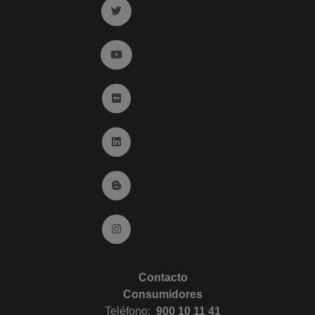
Ir a twitter (abre en ventana nueva)
Ir a YouTube (abre en ventana nueva)
Ir a Flickr (abre en ventana nueva)
Ir a Linkedin (abre en ventana nueva)
Ir al Blog (abre en ventana nueva)
Ir a Instagram (abre en ventana nueva)
Contacto
Consumidores
Teléfono:
900 10 11 41