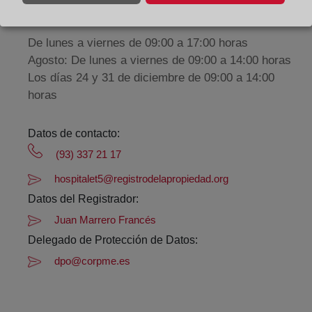
Horario:
De lunes a viernes de 09:00 a 17:00 horas
Agosto: De lunes a viernes de 09:00 a 14:00 horas
Los días 24 y 31 de diciembre de 09:00 a 14:00
horas
Datos de contacto:
(93) 337 21 17
hospitalet5@registrodelapropiedad.org
Datos del Registrador:
Juan Marrero Francés
Delegado de Protección de Datos:
dpo@corpme.es