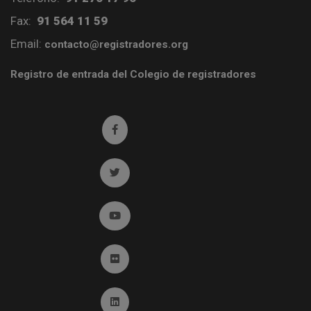
Fax:
91 564 11 59
Email:
contacto@registradores.org
Registro de entrada del Colegio de registradores
Ir a facebook (abre en ventana nueva)
Ir a twitter (abre en ventana nueva)
Ir a YouTube (abre en ventana nueva)
Ir a Flickr (abre en ventana nueva)
Ir a Linkedin (abre en ventana nueva)