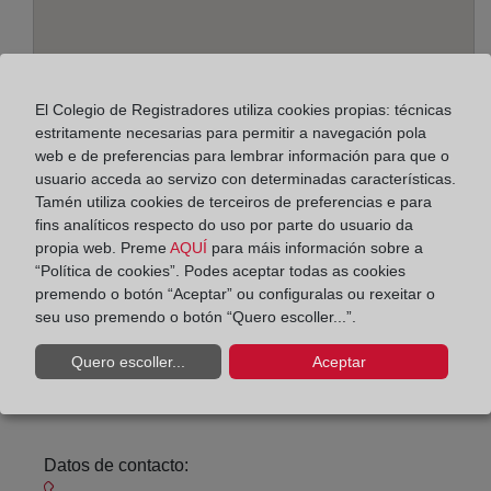
El Colegio de Registradores utiliza cookies propias: técnicas
estritamente necesarias para permitir a navegación pola
web e de preferencias para lembrar información para que o
usuario acceda ao servizo con determinadas características.
Enderezo:
Tamén utiliza cookies de terceiros de preferencias e para
fins analíticos respecto do uso por parte do usuario da
General Prim, 35 - 1º, 8191
propia web. Preme
AQUÍ
para máis información sobre a
“Política de cookies”. Podes aceptar todas as cookies
Horario:
premendo o botón “Aceptar” ou configuralas ou rexeitar o
seu uso premendo o botón “Quero escoller...”.
De lunes a viernes de 09:00 a 17:00 horas
Agosto: De lunes a viernes de 09:00 a 14:00 horas
Quero escoller...
Aceptar
Los días 24 y 31 de diciembre de 09:00 a 14:00
horas
Datos de contacto: