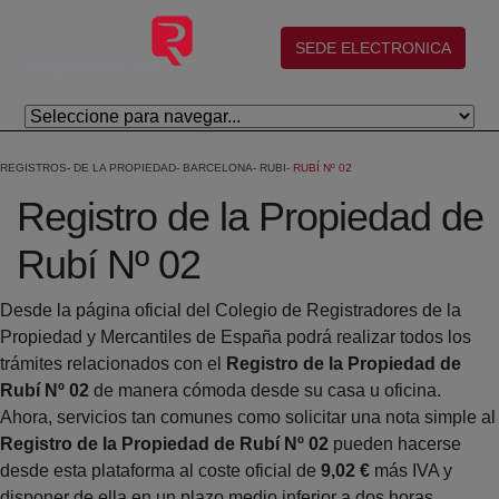
Skip to Main Content
(abre en nueva ventana)
SEDE ELECTRONICA
REGISTROS
DE LA PROPIEDAD
BARCELONA
RUBI
RUBÍ Nº 02
Registro de la Propiedad de
Rubí Nº 02
Desde la página oficial del Colegio de Registradores de la
Propiedad y Mercantiles de España podrá realizar todos los
trámites relacionados con el
Registro de la Propiedad de
Rubí Nº 02
de manera cómoda desde su casa u oficina.
Ahora, servicios tan comunes como solicitar una nota simple al
Registro de la Propiedad de Rubí Nº 02
pueden hacerse
desde esta plataforma al coste oficial de
9,02 €
más IVA y
disponer de ella en un plazo medio inferior a dos horas.