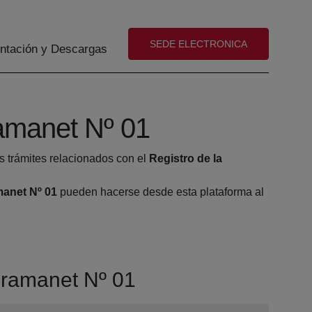
(abre en nueva ventana)
SEDE ELECTRONICA
tación y Descargas
amanet Nº 01
s trámites relacionados con el
Registro de la
manet Nº 01
pueden hacerse desde esta plataforma al
Gramanet Nº 01