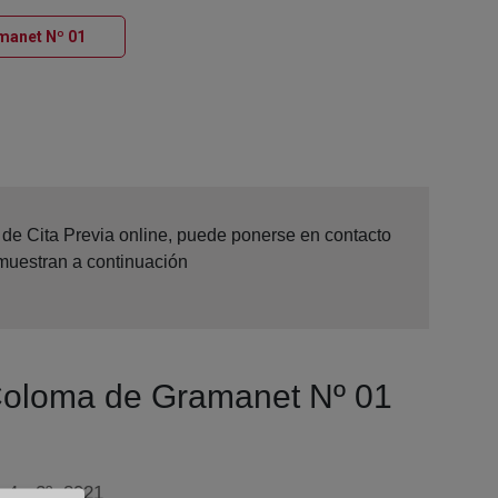
Ventana nueva
amanet Nº 01
d de Cita Previa online, puede ponerse en contacto
 muestran a continuación
a Coloma de Gramanet Nº 01
 4 - 2º, 8921