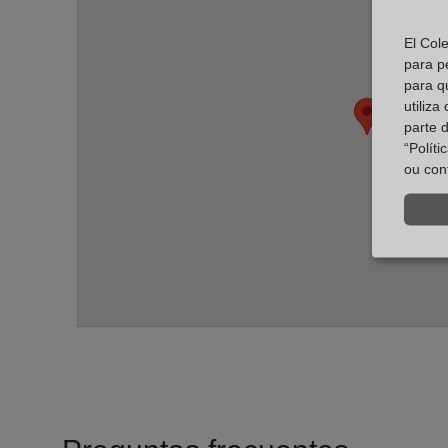
El Col
para p
para q
utiliza
parte 
“Polít
ou con