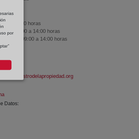
esarias
ión
9:00 a 17:00 horas
én
nes de 09:00 a 14:00 horas
 uso por
iembre de 09:00 a 14:00 horas
ptar”
et1@registrodelapropiedad.org
na
e Datos: