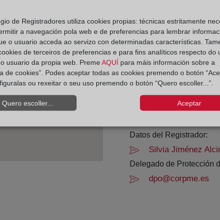
Horario:
egio de Registradores utiliza cookies propias: técnicas estritamente nec
ermitir a navegación pola web e de preferencias para lembrar informac
De lunes a viernes de 0
ue o usuario acceda ao servizo con determinadas características. Tam
Agosto: De lunes a vier
 cookies de terceiros de preferencias e para fins analíticos respecto do
Los días 24 y 31 de dic
do usuario da propia web. Preme
AQUÍ
para máis información sobre a
ica de cookies”. Podes aceptar todas as cookies premendo o botón “Ace
figuralas ou rexeitar o seu uso premendo o botón “Quero escoller...”.
Datos de contacto:
(93) 466 07 22
Quero escoller...
Aceptar
santacolomagraman
Datos del Registrador:
Silvia Jiménez Alci
Delegado de Protección d
dpo@corpme.es