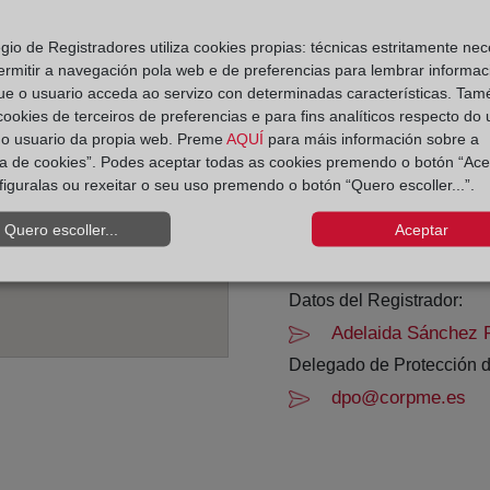
Horario:
egio de Registradores utiliza cookies propias: técnicas estritamente nec
ermitir a navegación pola web e de preferencias para lembrar informac
De lunes a viernes de 0
ue o usuario acceda ao servizo con determinadas características. Tam
Agosto: De lunes a vier
 cookies de terceiros de preferencias e para fins analíticos respecto do
Los días 24 y 31 de dic
do usuario da propia web. Preme
AQUÍ
para máis información sobre a
ica de cookies”. Podes aceptar todas as cookies premendo o botón “Ace
figuralas ou rexeitar o seu uso premendo o botón “Quero escoller...”.
Datos de contacto:
(93) 337 04 71
Quero escoller...
Aceptar
hospitalet7@regist
Datos del Registrador:
Adelaida Sánchez 
Delegado de Protección d
dpo@corpme.es