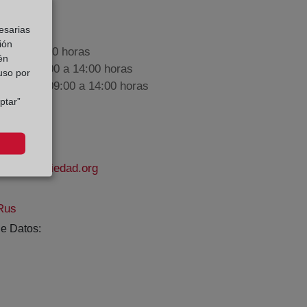
esarias
ión
9:00 a 17:00 horas
én
nes de 09:00 a 14:00 horas
 uso por
iembre de 09:00 a 14:00 horas
ptar”
rodelapropiedad.org
Rus
e Datos: