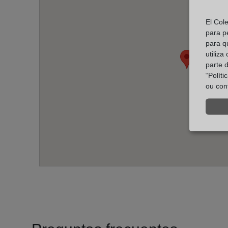
El Col
para p
para q
utiliza
parte 
“Polít
ou con