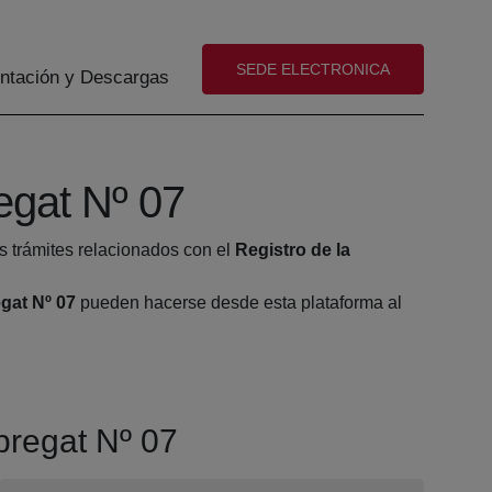
(abre en nueva ventana)
SEDE ELECTRONICA
tación y Descargas
regat Nº 07
s trámites relacionados con el
Registro de la
egat Nº 07
pueden hacerse desde esta plataforma al
obregat Nº 07