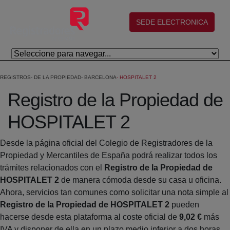
Skip to Main Content
(abre en nueva ventana)
SEDE ELECTRONICA
REGISTROS
DE LA PROPIEDAD
BARCELONA
HOSPITALET 2
Registro de la Propiedad de
HOSPITALET 2
Desde la página oficial del Colegio de Registradores de la
Propiedad y Mercantiles de España podrá realizar todos los
trámites relacionados con el
Registro de la Propiedad de
HOSPITALET 2
de manera cómoda desde su casa u oficina.
Ahora, servicios tan comunes como solicitar una nota simple al
Registro de la Propiedad de HOSPITALET 2
pueden
hacerse desde esta plataforma al coste oficial de
9,02 €
más
IVA y disponer de ella en un plazo medio inferior a dos horas.