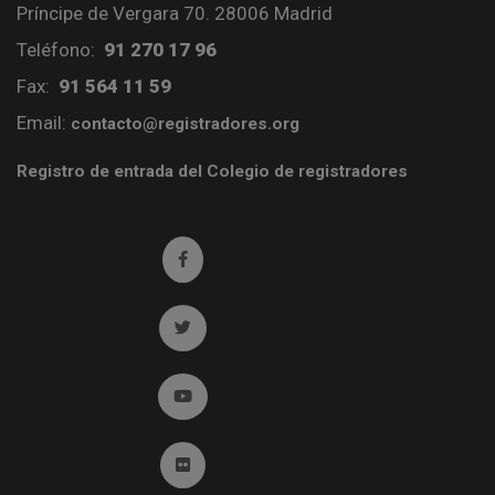
Príncipe de Vergara 70. 28006 Madrid
Teléfono:
91 270 17 96
Fax:
91 564 11 59
Email:
contacto@registradores.org
Registro de entrada del Colegio de registradores
Ir a facebook (abre en ventana nueva)
Ir a twitter (abre en ventana nueva)
Ir a YouTube (abre en ventana nueva)
Ir a Flickr (abre en ventana nueva)