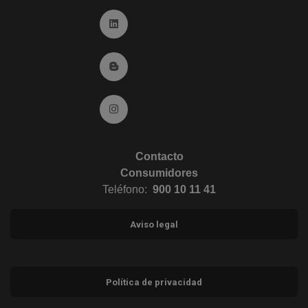
Ir a Linkedin (abre en ventana nueva)
Ir al Blog (abre en ventana nueva)
Ir a Instagram (abre en ventana nueva)
Contacto
Consumidores
Teléfono:
900 10 11 41
Aviso legal
Política de privacidad