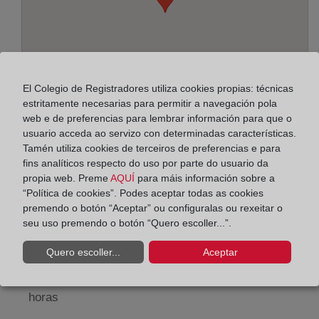
El Colegio de Registradores utiliza cookies propias: técnicas
estritamente necesarias para permitir a navegación pola
web e de preferencias para lembrar información para que o
usuario acceda ao servizo con determinadas características.
Tamén utiliza cookies de terceiros de preferencias e para
Enderezo:
fins analíticos respecto do uso por parte do usuario da
propia web. Preme
AQUÍ
para máis información sobre a
Sevilla, 11-13,2º-2ª, 8940
“Política de cookies”. Podes aceptar todas as cookies
premendo o botón “Aceptar” ou configuralas ou rexeitar o
Horario:
seu uso premendo o botón “Quero escoller...”.
De lunes a viernes de 09:00 a 17:00 horas
Quero escoller...
Aceptar
Agosto: De lunes a viernes de 09:00 a 14:00 horas
Los días 24 y 31 de diciembre de 09:00 a 14:00
horas