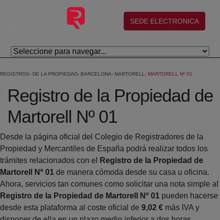
Skip to Main Content
(abre en nueva ventana)
SEDE ELECTRONICA
REGISTROS
DE LA PROPIEDAD
BARCELONA
MARTORELL
MARTORELL Nº 01
Registro de la Propiedad de
Martorell Nº 01
Desde la página oficial del Colegio de Registradores de la
Propiedad y Mercantiles de España podrá realizar todos los
trámites relacionados con el
Registro de la Propiedad de
Martorell Nº 01
de manera cómoda desde su casa u oficina.
Ahora, servicios tan comunes como solicitar una nota simple al
Registro de la Propiedad de Martorell Nº 01
pueden hacerse
desde esta plataforma al coste oficial de
9,02 €
más IVA y
disponer de ella en un plazo medio inferior a dos horas.