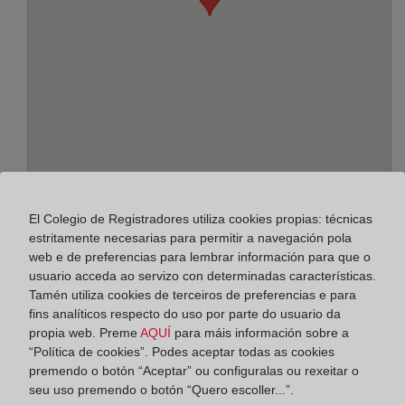
Enderezo:
El Colegio de Registradores utiliza cookies propias: técnicas
Ausias March, esq. Verge del Tiscar, s/n, 8760
estritamente necesarias para permitir a navegación pola
web e de preferencias para lembrar información para que o
Horario:
usuario acceda ao servizo con determinadas características.
Tamén utiliza cookies de terceiros de preferencias e para
De lunes a viernes de 09:00 a 17:00 horas
fins analíticos respecto do uso por parte do usuario da
Agosto: De lunes a viernes de 09:00 a 14:00 horas
propia web. Preme
AQUÍ
para máis información sobre a
“Política de cookies”. Podes aceptar todas as cookies
Los días 24 y 31 de diciembre de 09:00 a 14:00
premendo o botón “Aceptar” ou configuralas ou rexeitar o
horas
seu uso premendo o botón “Quero escoller...”.