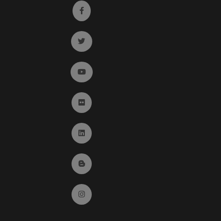
Ir a facebook (abre en ventana nueva)
Ir a twitter (abre en ventana nueva)
Ir a YouTube (abre en ventana nueva)
Ir a Flickr (abre en ventana nueva)
Ir a Linkedin (abre en ventana nueva)
Ir al Blog (abre en ventana nueva)
Ir a Instagram (abre en ventana nueva)