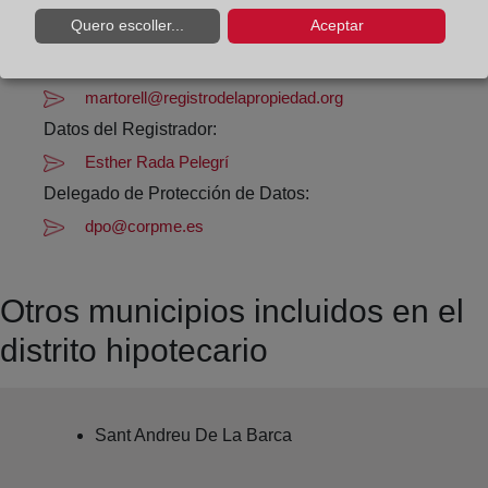
Quero escoller...
Aceptar
Datos de contacto:
93 776 62 61
martorell@registrodelapropiedad.org
Datos del Registrador:
Esther Rada Pelegrí
Delegado de Protección de Datos:
dpo@corpme.es
Otros municipios incluidos en el
distrito hipotecario
Sant Andreu De La Barca