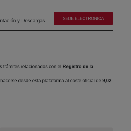
(abre en nueva ventana)
SEDE ELECTRONICA
tación y Descargas
s trámites relacionados con el
Registro de la
acerse desde esta plataforma al coste oficial de
9,02