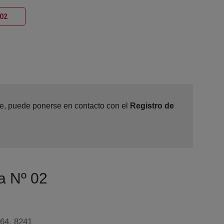
Ventana nueva
 02
ine, puede ponerse en contacto con el
Registro de
a Nº 02
64, 8241