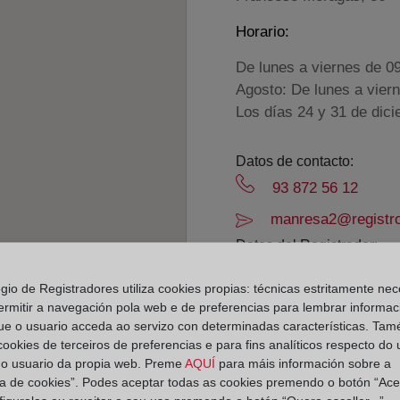
Horario:
De lunes a viernes de 0
Agosto: De lunes a vier
Los días 24 y 31 de dic
Datos de contacto:
93 872 56 12
manresa2@registro
Datos del Registrador:
Elisa Laura Torres 
egio de Registradores utiliza cookies propias: técnicas estritamente nec
Delegado de Protección d
ermitir a navegación pola web e de preferencias para lembrar informac
dpo@corpme.es
ue o usuario acceda ao servizo con determinadas características. Tam
 cookies de terceiros de preferencias e para fins analíticos respecto do
do usuario da propia web. Preme
AQUÍ
para máis información sobre a
ica de cookies”. Podes aceptar todas as cookies premendo o botón “Ace
el distrito hipotecario