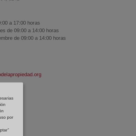
9:00 a 17:00 horas
nes de 09:00 a 14:00 horas
iembre de 09:00 a 14:00 horas
delapropiedad.org
Pastor
esarias
e Datos:
ión
én
 uso por
ptar”