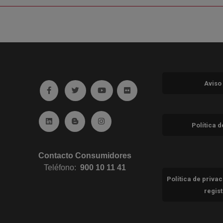
Aviso
Ir a facebook (abre en ventana nueva)
Ir a twitter (abre en ventana nueva)
Ir a YouTube (abre en ventana nuev
Ir a Flickr (abre en ventana 
Ir a Linkedin (abre en ventana nueva)
Ir al Blog (abre en ventana nueva)
Ir a Instagram (abre en ventana nue
Política 
Contacto Consumidores
Teléfono:
900 10 11 41
Política de priva
regis