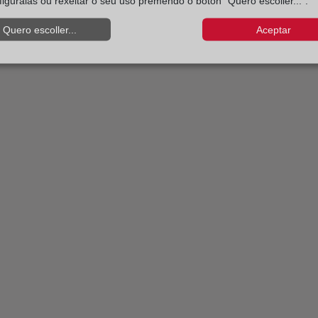
figuralas ou rexeitar o seu uso premendo o botón “Quero escoller...”.
Quero escoller...
Aceptar