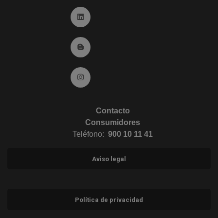
Ir a Linkedin (abre en ventana nueva)
Ir al Blog (abre en ventana nueva)
Ir a Instagram (abre en ventana nueva)
Contacto
Consumidores
Teléfono:
900 10 11 41
Aviso legal
Política de privacidad