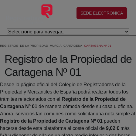
Saltar al contenido principal
(abre en nueva ventana)
SEDE ELECTRONICA
REGISTROS
DE LA PROPIEDAD
MURCIA
CARTAGENA
CARTAGENA Nº 01
Registro de la Propiedad de
Cartagena Nº 01
Desde la página oficial del Colegio de Registradores de la
Propiedad y Mercantiles de España podrá realizar todos los
trámites relacionados con el
Registro de la Propiedad de
Cartagena Nº 01
de manera cómoda desde su casa u oficina.
Ahora, servicios tan comunes como solicitar una nota simple al
Registro de la Propiedad de Cartagena Nº 01
pueden
hacerse desde esta plataforma al coste oficial de
9,02 €
más
IVA y disponer de ella en un plazo medio inferior a dos horas.