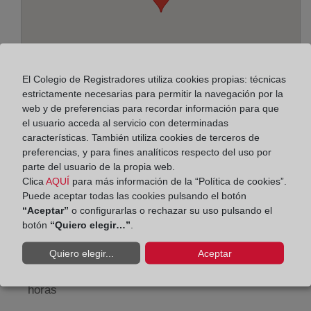
El Colegio de Registradores utiliza cookies propias: técnicas
estrictamente necesarias para permitir la navegación por la
web y de preferencias para recordar información para que
el usuario acceda al servicio con determinadas
características. También utiliza cookies de terceros de
preferencias, y para fines analíticos respecto del uso por
Dirección:
parte del usuario de la propia web.
Mayor, 36 - 1ª, 30201
Clica
AQUÍ
para más información de la “Política de cookies”.
Puede aceptar todas las cookies pulsando el botón
Horario:
“Aceptar”
o configurarlas o rechazar su uso pulsando el
botón
“Quiero elegir…”
.
De lunes a viernes de 09:00 a 17:00 horas
Quiero elegir...
Aceptar
Agosto: De lunes a viernes de 09:00 a 14:00 horas
Los días 24 y 31 de diciembre de 09:00 a 14:00
horas