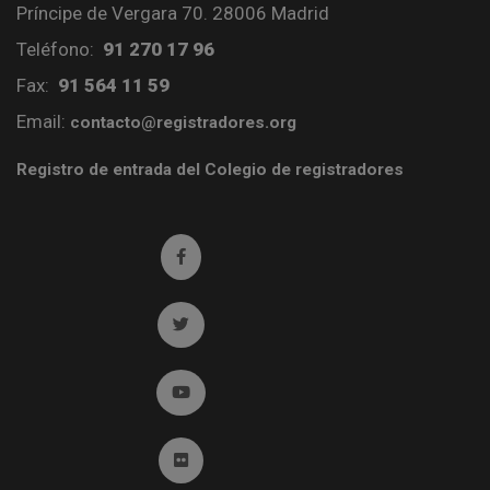
Príncipe de Vergara 70. 28006 Madrid
Teléfono:
91 270 17 96
Fax:
91 564 11 59
Email:
contacto@registradores.org
Registro de entrada del Colegio de registradores
Ir a facebook (abre en ventana nueva)
Ir a twitter (abre en ventana nueva)
Ir a YouTube (abre en ventana nueva)
Ir a Flickr (abre en ventana nueva)