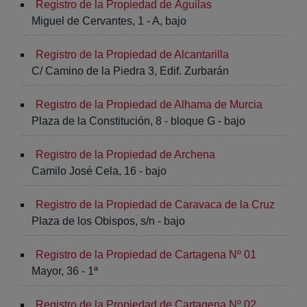
Registro de la Propiedad de Águilas
Miguel de Cervantes, 1 - A, bajo
Registro de la Propiedad de Alcantarilla
C/ Camino de la Piedra 3, Edif. Zurbarán
Registro de la Propiedad de Alhama de Murcia
Plaza de la Constitución, 8 - bloque G - bajo
Registro de la Propiedad de Archena
Camilo José Cela, 16 - bajo
Registro de la Propiedad de Caravaca de la Cruz
Plaza de los Obispos, s/n - bajo
Registro de la Propiedad de Cartagena Nº 01
Mayor, 36 - 1ª
Registro de la Propiedad de Cartagena Nº 02