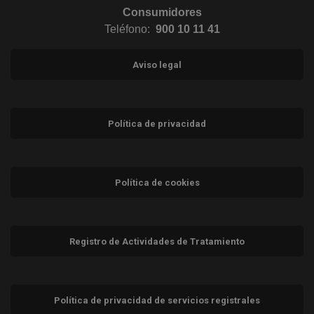
Consumidores
Teléfono:
900 10 11 41
Aviso legal
Política de privacidad
Política de cookies
Registro de Actividades de Tratamiento
Política de privacidad de servicios registrales