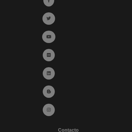
Ir a twitter (abre en ventana nueva)
Ir a YouTube (abre en ventana nueva)
Ir a Flickr (abre en ventana nueva)
Ir a Linkedin (abre en ventana nueva)
Ir al Blog (abre en ventana nueva)
Ir a Instagram (abre en ventana nueva)
Contacto