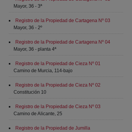
Mayor, 36 - 3ª
Registro de la Propiedad de Cartagena Nº 03
Mayor, 36 - 2º
Registro de la Propiedad de Cartagena Nº 04
Mayor, 36 - planta 4ª
Registro de la Propiedad de Cieza Nº 01
Camino de Murcia, 114-bajo
Registro de la Propiedad de Cieza Nº 02
Constitución 10
Registro de la Propiedad de Cieza Nº 03
Camino de Alicante, 25
Registro de la Propiedad de Jumilla