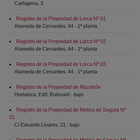
Cartagena, 3
Registro de la Propiedad de Lorca Nº 01
Alameda de Cervantes, 44 - 1ª planta
Registro de la Propiedad de Lorca Nº 02
Alameda de Cervantes, 44 - 1ª planta
Registro de la Propiedad de Lorca Nº 03
Alameda de Cervantes, 44 - 1ª planta
Registro de la Propiedad de Mazarrón
Hortaleza, Edif. Bulevard - bajo
Registro de la Propiedad de Molina de Segura Nº
01
C/ Eduardo Linares, 21 - bajo