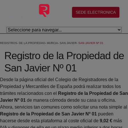
Skip to Main Content
(abre en nueva ventana)
SEDE ELECTRONICA
REGISTROS
DE LA PROPIEDAD
MURCIA
SAN JAVIER
SAN JAVIER Nº 01
Registro de la Propiedad de
San Javier Nº 01
Desde la página oficial del Colegio de Registradores de la
Propiedad y Mercantiles de España podrá realizar todos los
trámites relacionados con el
Registro de la Propiedad de San
Javier Nº 01
de manera cómoda desde su casa u oficina.
Ahora, servicios tan comunes como solicitar una nota simple al
Registro de la Propiedad de San Javier Nº 01
pueden
hacerse desde esta plataforma al coste oficial de
9,02 €
más
IVA y disponer de ella en un plazo medio inferior a dos horas.