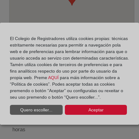
El Colegio de Registradores utiliza cookies propias: técnicas
estritamente necesarias para permitir a navegación pola
web e de preferencias para lembrar información para que o
usuario acceda ao servizo con determinadas características.
Tamén utiliza cookies de terceiros de preferencias e para
Enderezo:
fins analíticos respecto do uso por parte do usuario da
propia web. Preme
AQUÍ
para máis información sobre a
Avda. de la Unión, 46 - 1ª pl., 30730
“Política de cookies”. Podes aceptar todas as cookies
premendo o botón “Aceptar” ou configuralas ou rexeitar o
Horario:
seu uso premendo o botón “Quero escoller...”.
De lunes a viernes de 09:00 a 17:00 horas
Quero escoller...
Aceptar
Agosto: De lunes a viernes de 09:00 a 14:00 horas
Los días 24 y 31 de diciembre de 09:00 a 14:00
horas