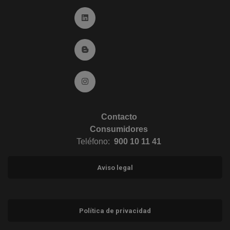
Ir a Linkedin (abre en ventana nueva)
Ir al Blog (abre en ventana nueva)
Ir a Instagram (abre en ventana nueva)
Contacto
Consumidores
Teléfono:
900 10 11 41
Aviso legal
Política de privacidad