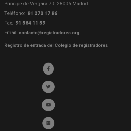
Príncipe de Vergara 70. 28006 Madrid
Teléfono:
91 270 17 96
Fax:
91 564 11 59
Email:
contacto@registradores.org
Registro de entrada del Colegio de registradores
Ir a facebook (abre en ventana nueva)
Ir a twitter (abre en ventana nueva)
Ir a YouTube (abre en ventana nueva)
Ir a Flickr (abre en ventana nueva)