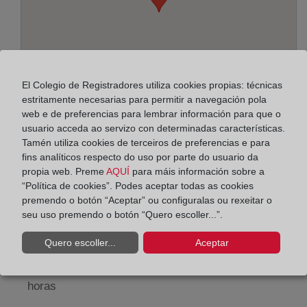
El Colegio de Registradores utiliza cookies propias: técnicas
estritamente necesarias para permitir a navegación pola
web e de preferencias para lembrar información para que o
usuario acceda ao servizo con determinadas características.
Tamén utiliza cookies de terceiros de preferencias e para
Enderezo:
fins analíticos respecto do uso por parte do usuario da
propia web. Preme
AQUÍ
para máis información sobre a
Avda. de la Estación, 32 - 1º H, 30700
“Política de cookies”. Podes aceptar todas as cookies
premendo o botón “Aceptar” ou configuralas ou rexeitar o
Horario:
seu uso premendo o botón “Quero escoller...”.
De lunes a viernes de 09:00 a 17:00 horas
Quero escoller...
Aceptar
Agosto: De lunes a viernes de 09:00 a 14:00 horas
Los días 24 y 31 de diciembre de 09:00 a 14:00
horas