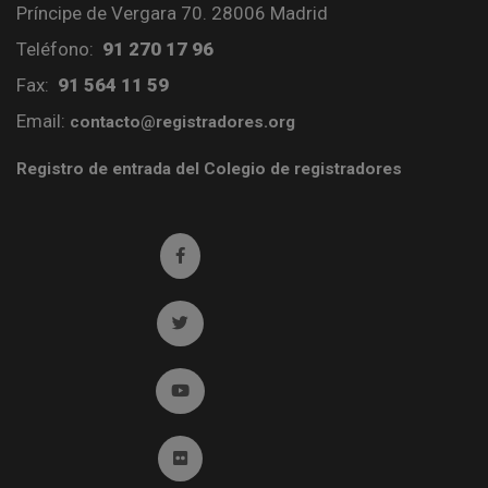
Príncipe de Vergara 70. 28006 Madrid
Teléfono:
91 270 17 96
Fax:
91 564 11 59
Email:
contacto@registradores.org
Registro de entrada del Colegio de registradores
Ir a facebook (abre en ventana nueva)
Ir a twitter (abre en ventana nueva)
Ir a YouTube (abre en ventana nueva)
Ir a Flickr (abre en ventana nueva)