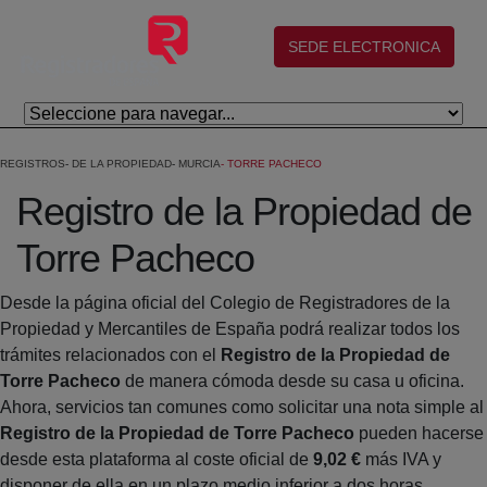
Skip to Main Content
(abre en nueva ventana)
SEDE ELECTRONICA
REGISTROS
DE LA PROPIEDAD
MURCIA
TORRE PACHECO
Registro de la Propiedad de
Torre Pacheco
Desde la página oficial del Colegio de Registradores de la
Propiedad y Mercantiles de España podrá realizar todos los
trámites relacionados con el
Registro de la Propiedad de
Torre Pacheco
de manera cómoda desde su casa u oficina.
Ahora, servicios tan comunes como solicitar una nota simple al
Registro de la Propiedad de Torre Pacheco
pueden hacerse
desde esta plataforma al coste oficial de
9,02 €
más IVA y
disponer de ella en un plazo medio inferior a dos horas.