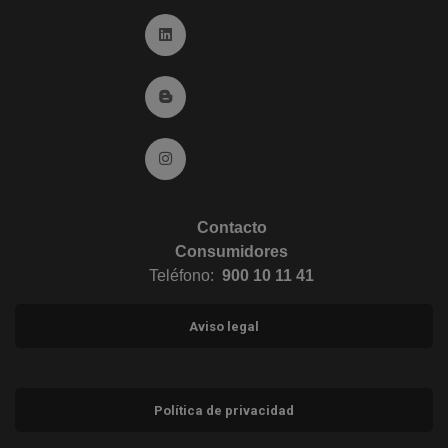
Ir a Linkedin (abre en ventana nueva)
Ir al Blog (abre en ventana nueva)
Ir a Instagram (abre en ventana nueva)
Contacto
Consumidores
Teléfono:
900 10 11 41
Aviso legal
Política de privacidad