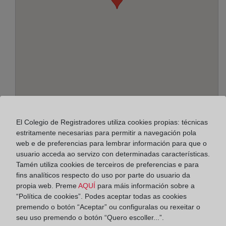
Enderezo:
El Colegio de Registradores utiliza cookies propias: técnicas
Mayor, 43 - bajo, 30360
estritamente necesarias para permitir a navegación pola
web e de preferencias para lembrar información para que o
Horario:
usuario acceda ao servizo con determinadas características.
Tamén utiliza cookies de terceiros de preferencias e para
De lunes a viernes de 09:00 a 17:00 horas
fins analíticos respecto do uso por parte do usuario da
Agosto: De lunes a viernes de 09:00 a 14:00 horas
propia web. Preme
AQUÍ
para máis información sobre a
“Política de cookies”. Podes aceptar todas as cookies
Los días 24 y 31 de diciembre de 09:00 a 14:00
premendo o botón “Aceptar” ou configuralas ou rexeitar o
horas
seu uso premendo o botón “Quero escoller...”.