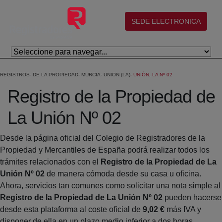
Skip to Main Content
(abre en nueva ventana)
SEDE ELECTRONICA
REGISTROS
DE LA PROPIEDAD
MURCIA
UNION (LA)
UNIÓN, LA Nº 02
Registro de la Propiedad de
La Unión Nº 02
Desde la página oficial del Colegio de Registradores de la
Propiedad y Mercantiles de España podrá realizar todos los
trámites relacionados con el
Registro de la Propiedad de La
Unión Nº 02
de manera cómoda desde su casa u oficina.
Ahora, servicios tan comunes como solicitar una nota simple al
Registro de la Propiedad de La Unión Nº 02
pueden hacerse
desde esta plataforma al coste oficial de
9,02 €
más IVA y
disponer de ella en un plazo medio inferior a dos horas.