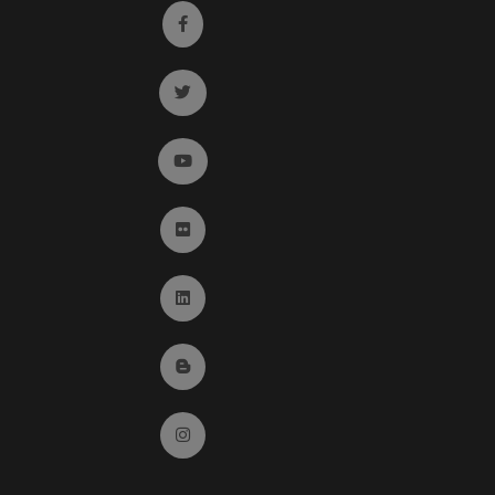
Ir a facebook (abre en ventana nueva)
Ir a twitter (abre en ventana nueva)
Ir a YouTube (abre en ventana nueva)
Ir a Flickr (abre en ventana nueva)
Ir a Linkedin (abre en ventana nueva)
Ir al Blog (abre en ventana nueva)
Ir a Instagram (abre en ventana nueva)