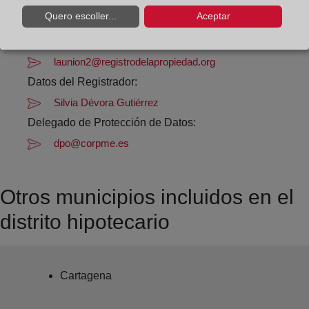
Quero escoller...
Aceptar
Datos de contacto:
968 56 02 29
launion2@registrodelapropiedad.org
Datos del Registrador:
Silvia Dévora Gutiérrez
Delegado de Protección de Datos:
dpo@corpme.es
Otros municipios incluidos en el
distrito hipotecario
Cartagena