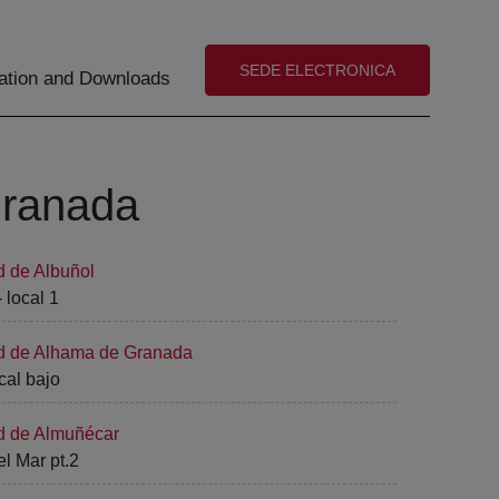
(abre en nueva ventana)
SEDE ELECTRONICA
tion and Downloads
Granada
d de Albuñol
 local 1
ad de Alhama de Granada
cal bajo
ad de Almuñécar
l Mar pt.2