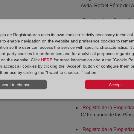
Avda. Rafael Pérez del Á
Registro de la Propieda
Alta , 22 - 2º
gio de Registradores uses its own cookies: strictly necessary technical
s to enable navigation on the website and preference cookies to reme
Registro de la Propiedad
tion so the user can access the service with specific characteristics. It 
C/ Río Mundo, Edif. Rond
hird-party cookies for preferences and for analytical purposes regardin
y on the website. Click
HERE
for more information about the “Cookie Pol
Registro de la Propiedad
 accept all cookies by clicking the “Accept” button or configure them o
C/ Río Mundo, Edif. Rond
their use by clicking the “I want to choose...” button.
I want to choose...
Accept
Registro de la Propieda
Miguel de Cervantes, 2 - 
Registro de la Propieda
C/ Fernando de los Ríos,
Registro de la Propieda