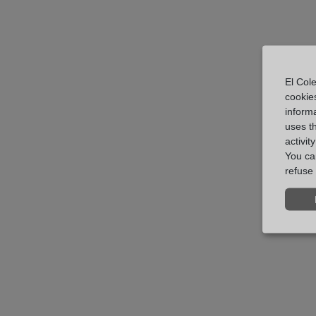
El Cole
cookie
informa
uses t
activit
You can
refuse 