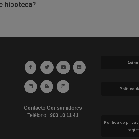
e hipoteca?
Aviso
Ir a facebook (abre en ventana nueva)
Ir a twitter (abre en ventana nueva)
Ir a YouTube (abre en ventana nuev
Ir a Flickr (abre en ventana 
Ir a Linkedin (abre en ventana nueva)
Ir al Blog (abre en ventana nueva)
Ir a Instagram (abre en ventana nue
Política 
Contacto Consumidores
Teléfono:
900 10 11 41
Política de priva
regis