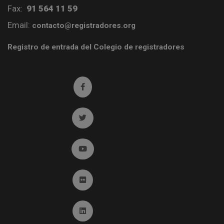
Fax:
91 564 11 59
Email:
contacto@registradores.org
Registro de entrada del Colegio de registradores
Ir a facebook (abre en ventana nueva)
Ir a twitter (abre en ventana nueva)
Ir a YouTube (abre en ventana nueva)
Ir a Flickr (abre en ventana nueva)
Ir a Linkedin (abre en ventana nueva)