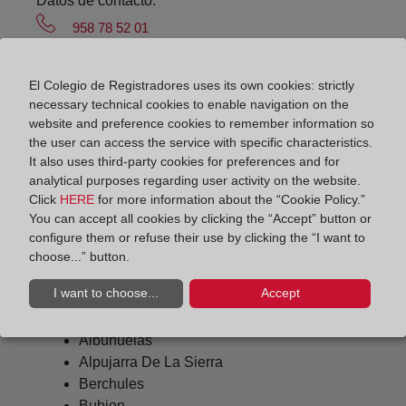
Datos de contacto:
958 78 52 01
orgiva-ugijar@registrodelapropiedad.org
Datos del Registrador:
El Colegio de Registradores uses its own cookies: strictly
necessary technical cookies to enable navigation on the
Matilde Ros Berruezo
website and preference cookies to remember information so
Delegado de Protección de Datos:
the user can access the service with specific characteristics.
It also uses third-party cookies for preferences and for
dpo@corpme.es
analytical purposes regarding user activity on the website.
Click
HERE
for more information about the “Cookie Policy.”
You can accept all cookies by clicking the “Accept” button or
Otros municipios incluidos en el
configure them or refuse their use by clicking the “I want to
choose...” button.
distrito hipotecario
I want to choose...
Accept
Albuñuelas
Alpujarra De La Sierra
Berchules
Bubion