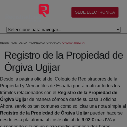
Skip to Main Content
(abre en nueva ventana)
SEDE ELECTRONICA
REGISTROS
DE LA PROPIEDAD
GRANADA
ÓRGIVA UGIJAR
Registro de la Propiedad de
Órgiva Ugijar
Desde la página oficial del Colegio de Registradores de la
Propiedad y Mercantiles de España podrá realizar todos los
trámites relacionados con el
Registro de la Propiedad de
Órgiva Ugijar
de manera cómoda desde su casa u oficina.
Ahora, servicios tan comunes como solicitar una nota simple al
Registro de la Propiedad de Órgiva Ugijar
pueden hacerse
desde esta plataforma al coste oficial de
9,02 €
más IVA y
disponer de ella en un plazo medio inferior a dos horas.