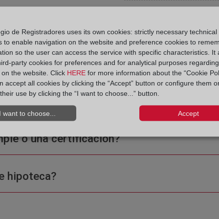
gio de Registradores uses its own cookies: strictly necessary technical
s to enable navigation on the website and preference cookies to reme
tion so the user can access the service with specific characteristics. It 
 Registro de la Propiedad
hird-party cookies for preferences and for analytical purposes regardin
y on the website. Click
HERE
for more information about the “Cookie Pol
 accept all cookies by clicking the “Accept” button or configure them o
their use by clicking the “I want to choose...” button.
I want to choose...
Accept
ple o una certificación?
e hipoteca?