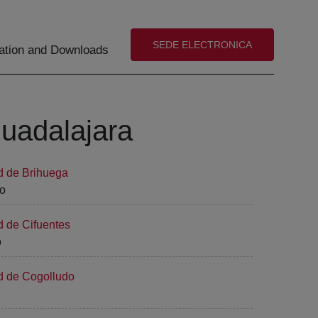
(abre en nueva ventana)
SEDE ELECTRONICA
tion and Downloads
Guadalajara
d de Brihuega
jo
d de Cifuentes
o
ad de Cogolludo