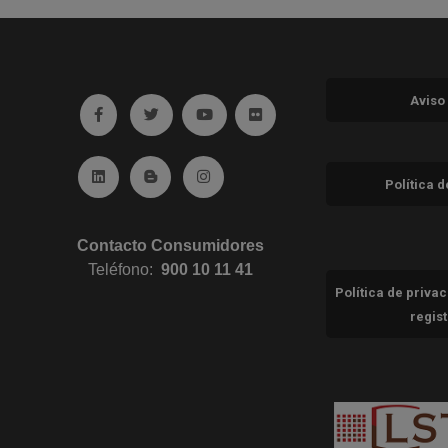
Aviso
Ir a facebook (abre en ventana nueva)
Ir a twitter (abre en ventana nueva)
Ir a YouTube (abre en ventana nuev
Ir a Flickr (abre en ventana 
Ir a Linkedin (abre en ventana nueva)
Ir al Blog (abre en ventana nueva)
Ir a Instagram (abre en ventana nue
Política 
Contacto Consumidores
Teléfono:
900 10 11 41
Política de priva
regis