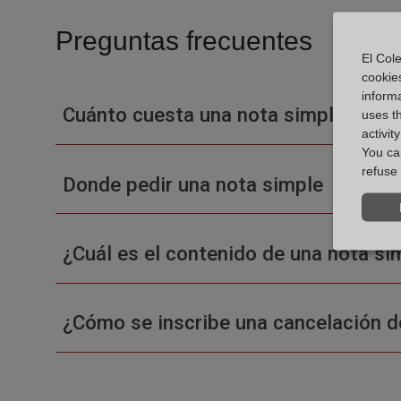
Preguntas frecuentes
El Cole
cookie
informa
Cuánto cuesta una nota simple en un
uses t
activit
You can
refuse 
Donde pedir una nota simple
¿Cuál es el contenido de una nota sim
¿Cómo se inscribe una cancelación d