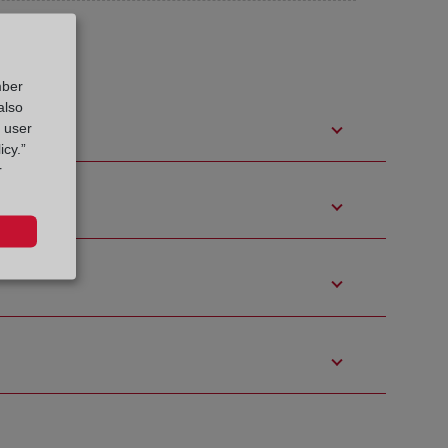
mber
also
g user
icy.”
r