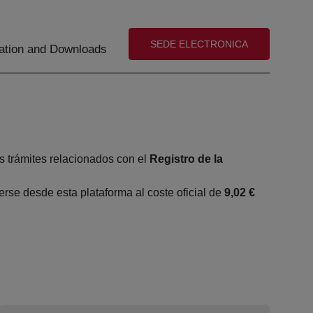
(abre en nueva ventana)
SEDE ELECTRONICA
tion and Downloads
s trámites relacionados con el
Registro de la
se desde esta plataforma al coste oficial de
9,02 €