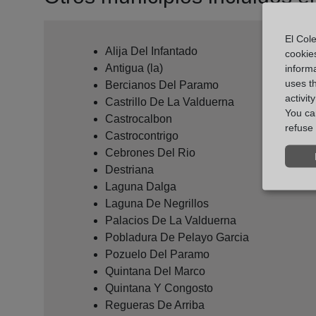
El Cole
Alija Del Infantado
cookie
Antigua (la)
informa
uses t
Bercianos Del Paramo
activit
Castrillo De La Valduerna
You can
Castrocalbon
refuse 
Castrocontrigo
Cebrones Del Rio
Destriana
Laguna Dalga
Laguna De Negrillos
Palacios De La Valduerna
Pobladura De Pelayo Garcia
Pozuelo Del Paramo
Quintana Del Marco
Quintana Y Congosto
Regueras De Arriba