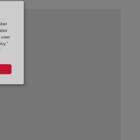
mber
also
g user
icy.”
r