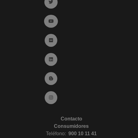
Ir a twitter (abre en ventana nueva)
Ir a YouTube (abre en ventana nueva)
Ir a Flickr (abre en ventana nueva)
Ir a Linkedin (abre en ventana nueva)
Ir al Blog (abre en ventana nueva)
Ir a Instagram (abre en ventana nueva)
Contacto
Consumidores
Teléfono:
900 10 11 41