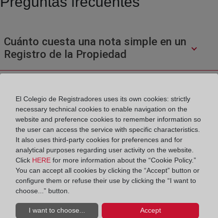
Preguntas frecuentes
Cuánto cuesta una nota simple en un
Registro de la Propiedad
Donde pedir una nota simple
El Colegio de Registradores uses its own cookies: strictly
necessary technical cookies to enable navigation on the
website and preference cookies to remember information so
¿Cuál es el contenido de una nota simple
the user can access the service with specific characteristics.
It also uses third-party cookies for preferences and for
o una certificación?
analytical purposes regarding user activity on the website.
Click
HERE
for more information about the “Cookie Policy.”
You can accept all cookies by clicking the “Accept” button or
¿Cómo se inscribe una cancelación de
configure them or refuse their use by clicking the “I want to
hipoteca?
choose...” button.
I want to choose...
Accept