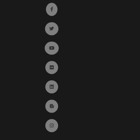
Ir a facebook (abre en ventana nueva)
Ir a twitter (abre en ventana nueva)
Ir a YouTube (abre en ventana nueva)
Ir a Flickr (abre en ventana nueva)
Ir a Linkedin (abre en ventana nueva)
Ir al Blog (abre en ventana nueva)
Ir a Instagram (abre en ventana nueva)