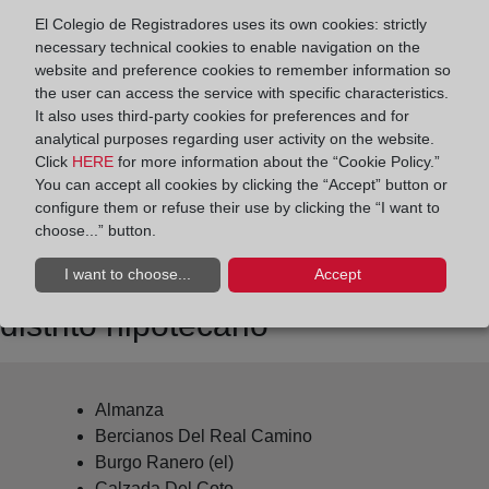
Datos de contacto:
El Colegio de Registradores uses its own cookies: strictly
(987) 78 02 11
necessary technical cookies to enable navigation on the
website and preference cookies to remember information so
sahagun@registrodelapropiedad.org
the user can access the service with specific characteristics.
Datos del Registrador:
It also uses third-party cookies for preferences and for
Amaia Naroa Precioso Aya
analytical purposes regarding user activity on the website.
Click
HERE
for more information about the “Cookie Policy.”
Delegado de Protección de Datos:
You can accept all cookies by clicking the “Accept” button or
dpo@corpme.es
configure them or refuse their use by clicking the “I want to
choose...” button.
I want to choose...
Accept
Otros municipios incluidos en el
distrito hipotecario
Almanza
Bercianos Del Real Camino
Burgo Ranero (el)
Calzada Del Coto