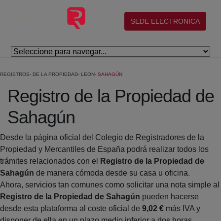
Skip to Main Content
(abre en nueva ventana)
SEDE ELECTRONICA
REGISTROS
DE LA PROPIEDAD
LEON
SAHAGÚN
Registro de la Propiedad de
Sahagún
Desde la página oficial del Colegio de Registradores de la
Propiedad y Mercantiles de España podrá realizar todos los
trámites relacionados con el
Registro de la Propiedad de
Sahagún
de manera cómoda desde su casa u oficina.
Ahora, servicios tan comunes como solicitar una nota simple al
Registro de la Propiedad de Sahagún
pueden hacerse
desde esta plataforma al coste oficial de
9,02 €
más IVA y
disponer de ella en un plazo medio inferior a dos horas.