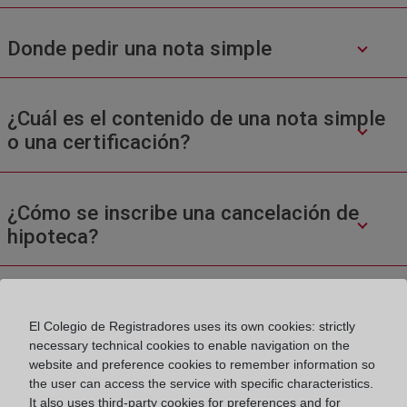
Donde pedir una nota simple
¿Cuál es el contenido de una nota simple
o una certificación?
¿Cómo se inscribe una cancelación de
hipoteca?
El Colegio de Registradores uses its own cookies: strictly
necessary technical cookies to enable navigation on the
website and preference cookies to remember information so
the user can access the service with specific characteristics.
Colegio de Registradores
It also uses third-party cookies for preferences and for