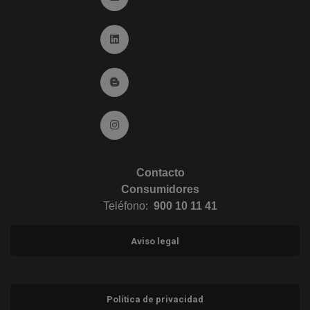
Ir a Linkedin (abre en ventana nueva)
Ir al Blog (abre en ventana nueva)
Ir a Instagram (abre en ventana nueva)
Contacto
Consumidores
Teléfono:
900 10 11 41
Aviso legal
Política de privacidad